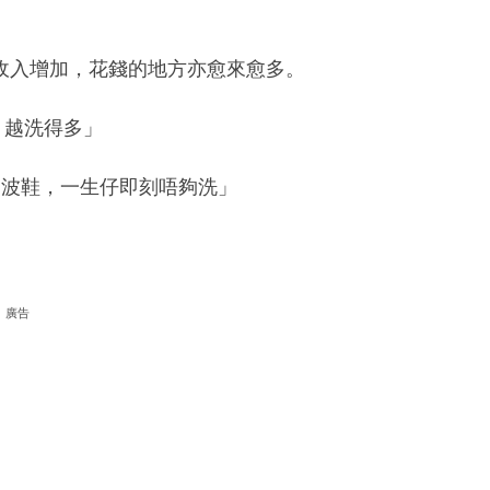
收入增加，花錢的地方亦愈來愈多。
，越洗得多」
追波鞋，一生仔即刻唔夠洗」
廣告