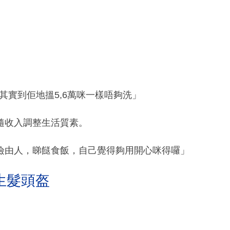
其實到佢地搵5,6萬咪一樣唔夠洗」
隨收入調整生活質素。
儉由人，睇餸食飯，自己覺得夠用開心咪得囉」
生髮頭盔