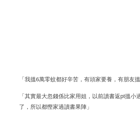
「我搵6萬零蚊都好辛苦，有頭家要養，有朋友
「其實最大忽錢係比家用姐，以前讀書返pt搵小
了，所以都慳家過讀書果陣」