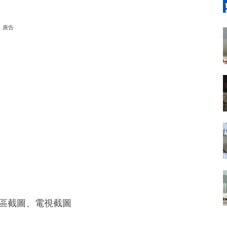
廣告
區截圖、電視截圖