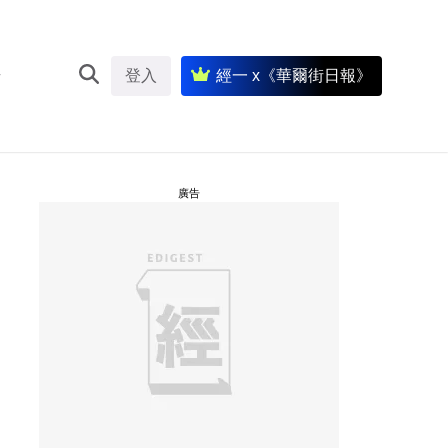
登入
經一 x《華爾街日報》
廣告