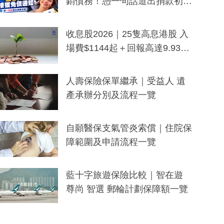
銷債務！憑一句話道出捐款初
衷：加州26萬人接獲免債通知、
一度被誤當詐騙手段
收息股2026｜25隻高息港股 入
場費$1144起＋回報高達9.93
厘！持續更新
人壽保險保單繼承｜受益人 遺
產承辦分別及流程一覽
自願醫保支氣管炎索償｜住院保
障範圍及申請流程一覽
藍十字旅遊保險比較｜智在遊
尊尚 智選 郵輪計劃保障額一覽