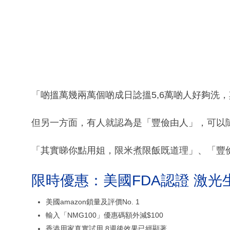
「啲搵萬幾兩萬個啲成日諗搵5,6萬啲人好夠洗，
但另一方面，有人就認為是「豐儉由人」，可以
「其實睇你點用姐，限米煮限飯既道理」、「豐
限時優惠：美國FDA認證 激光
美國amazon鎖量及評價No. 1
輸入「NMG100」優惠碼額外減$100
香港用家真實試用 8週後效果已經顯著