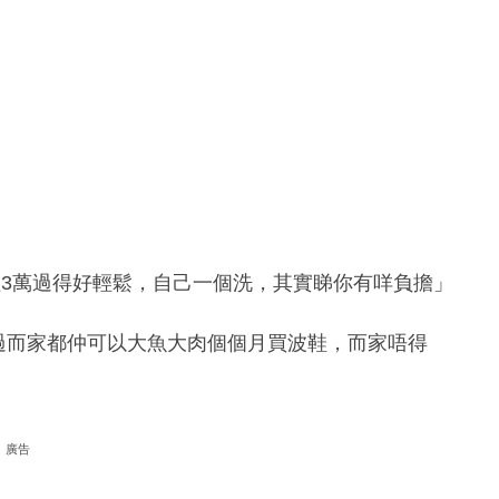
搵3萬過得好輕鬆，自己一個洗，其實睇你有咩負擔」
過而家都仲可以大魚大肉個個月買波鞋，而家唔得
廣告