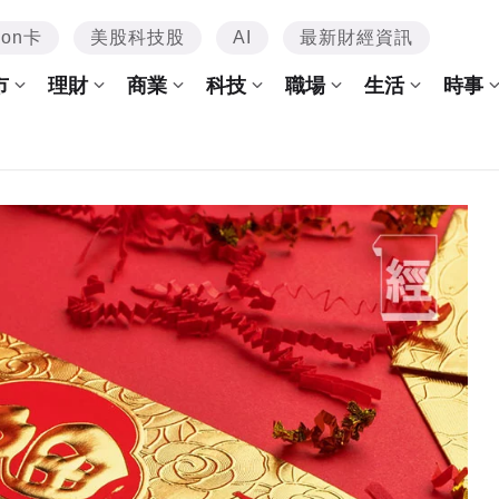
mon卡
美股科技股
AI
最新財經資訊
市
理財
商業
科技
職場
生活
時事