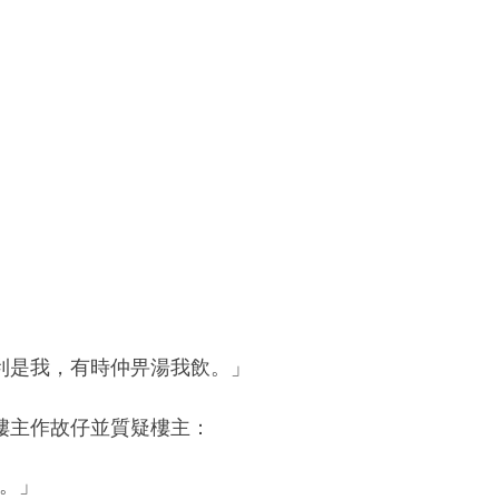
利是我，有時仲畀湯我飲。」
樓主作故仔並質疑樓主：
客。」