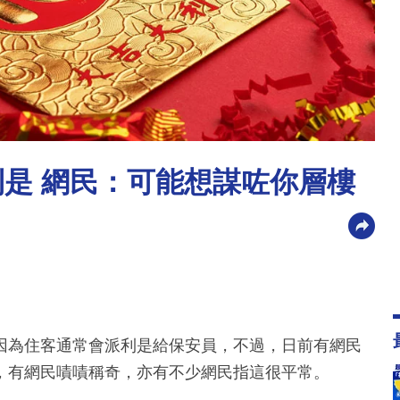
利是 網民：可能想謀咗你層樓
因為住客通常會派利是給保安員，不過，日前有網民
，有網民嘖嘖稱奇，亦有不少網民指這很平常。