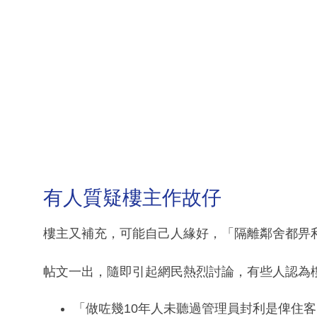
有人質疑樓主作故仔
樓主又補充，可能自己人緣好，「隔離鄰舍都畀
帖文一出，隨即引起網民熱烈討論，有些人認為
「做咗幾10年人未聽過管理員封利是俾住