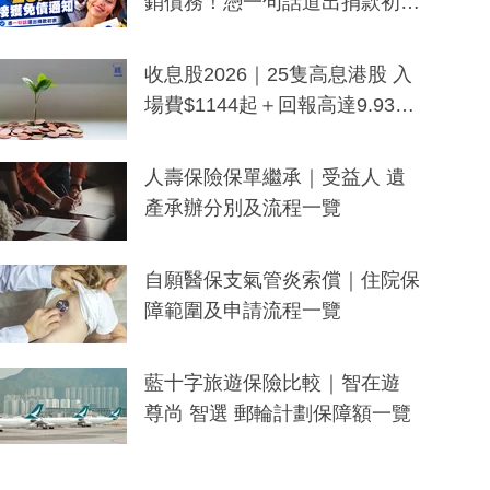
銷債務！憑一句話道出捐款初
衷：加州26萬人接獲免債通知、
一度被誤當詐騙手段
收息股2026｜25隻高息港股 入
場費$1144起＋回報高達9.93
厘！持續更新
人壽保險保單繼承｜受益人 遺
產承辦分別及流程一覽
自願醫保支氣管炎索償｜住院保
障範圍及申請流程一覽
藍十字旅遊保險比較｜智在遊
尊尚 智選 郵輪計劃保障額一覽