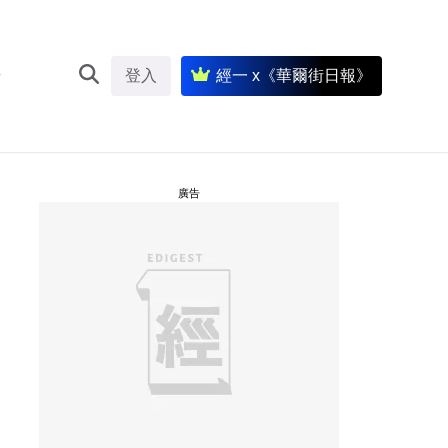
登入
經一 x《華爾街日報》
廣告