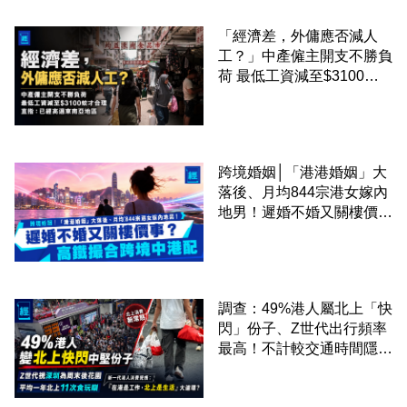
「經濟差，外傭應否減人
工？」中產僱主開支不勝負
荷 最低工資減至$3100蚊
才合理：已經高過東南亞地
區
跨境婚姻│「港港婚姻」大
落後、月均844宗港女嫁內
地男！遲婚不婚又關樓價
事？高鐵撮合跨境中港配
調查：49%港人屬北上「快
閃」份子、Z世代出行頻率
最高！不計較交通時間隱形
成本 跨境擁抱大灣區生活
圈