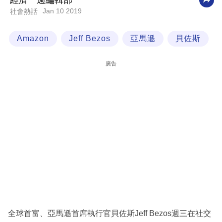
經濟一週編輯部
Jan 10 2019
社會熱話
科
技
Amazon
Jeff Bezos
亞馬遜
貝佐斯
職
場
廣告
生
活
時
事
專
欄
訂
閱
專
全球首富、亞馬遜首席執行官貝佐斯Jeff Bezos週三在社交
區