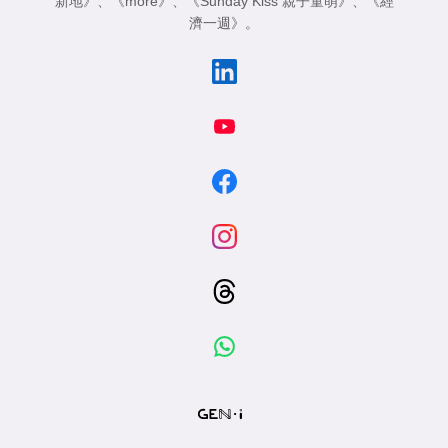
新地》
、
《more》
、
《Sunday Kiss 親子童萌》
、
《經
濟一週》
。