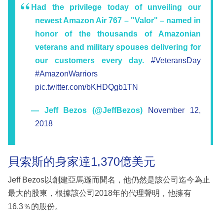
Had the privilege today of unveiling our
newest Amazon Air 767 – "Valor" – named in
honor of the thousands of Amazonian
veterans and military spouses delivering for
our customers every day.
#VeteransDay
#AmazonWarriors
pic.twitter.com/bKHDQgb1TN
— Jeff Bezos (@JeffBezos)
November 12,
2018
貝索斯的身家達1,370億美元
Jeff Bezos以創建亞馬遜而聞名，他仍然是該公司迄今為止
最大的股東，根據該公司2018年的代理聲明，他擁有
16.3％的股份。