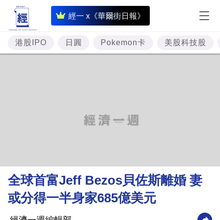
即
經一 x《華爾街日報》
時
財
港股IPO
日圓
Pokemon卡
美股科技股
經
專
題
投
資
樓
市
理
全球首富Jeff Bezos貝佐斯離婚 妻
財
或分得一半身家685億美元
商
業