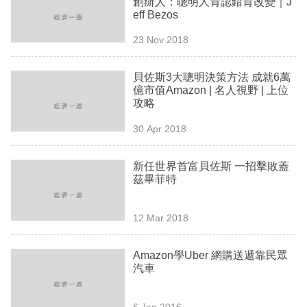
創辦人：聰明人肯認錯肯改變｜J
業
eff Bezos
科
23 Nov 2018
技
貝佐斯3大聰明決策方法 成就6萬
職
億市值Amazon | 名人視野 | 上位
攻略
場
30 Apr 2018
生
活
新任世界首富貝佐斯 一招擊敗蓋
茲畢菲特
時
事
12 Mar 2018
專
欄
Amazon學Uber 網購送遞靠民眾
汽車
訂
閱
6 Jan 2016