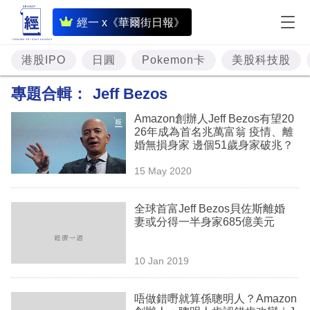
即
經一 x《華爾街日報》
時
財
港股IPO
日圓
Pokemon卡
美股科技股
經
專題合輯：
Jeff Bezos
專
Amazon創辦人Jeff Bezos有望20
題
26年成為首名兆萬富翁 疫情、離
婚無損身家 邊個51歲身家破兆？
投
15 May 2020
資
樓
全球首富Jeff Bezos貝佐斯離婚
妻或分得一半身家685億美元
市
理
10 Jan 2019
財
唔做錯嘢就算係聰明人？Amazon
商