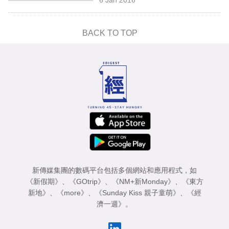
專
區
BACK TO TOP
新傳媒集團的數碼平台包括多個網站和應用程式，如
《新假期》
、
《GOtrip》
、
《NM+新Monday》
、
《東方
新地》
、
《more》
、
《Sunday Kiss 親子童萌》
、
《經
濟一週》
。