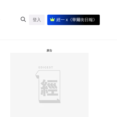
登入
經一 x《華爾街日報》
廣告