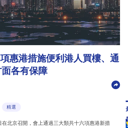
6項惠港措施便利港人買樓、通
方面各有保障
精選
6日在北京召開，會上通過三大類共十六項惠港新措