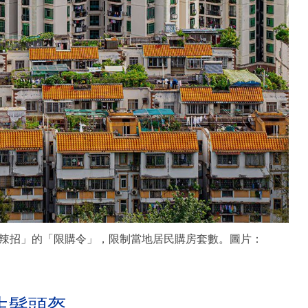
辣招」的「限購令」，限制當地居民購房套數。圖片：
生髮頭盔