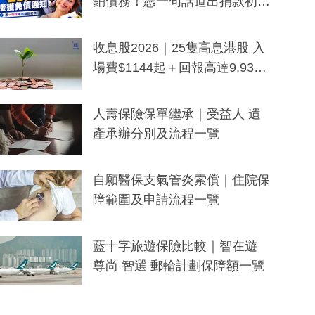
銷債務！憑一句話道出捐款初
衷：加州26萬人接獲免債通知、
一度被誤當詐騙手段
收息股2026｜25隻高息港股 入
場費$1144起＋回報高達9.93
厘！持續更新
人壽保險保單繼承｜受益人 遺
產承辦分別及流程一覽
自願醫保支氣管炎索償｜住院保
障範圍及申請流程一覽
藍十字旅遊保險比較｜智在遊
尊尚 智選 郵輪計劃保障額一覽