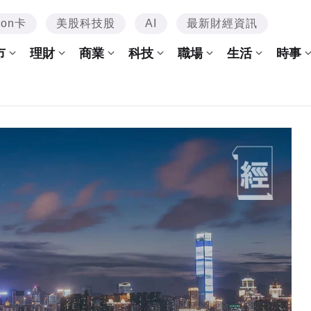
mon卡
美股科技股
AI
最新財經資訊
市
理財
商業
科技
職場
生活
時事