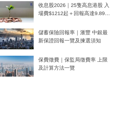
y及香港限定特調系列
收息股2026｜25隻高息港股 入
場費$1212起＋回報高達9.89
厘！持續更新
儲蓄保險回報率｜滙豐 中銀最
新保證回報一覽及揀選須知
保費徵費｜保監局徵費率 上限
及計算方法一覽