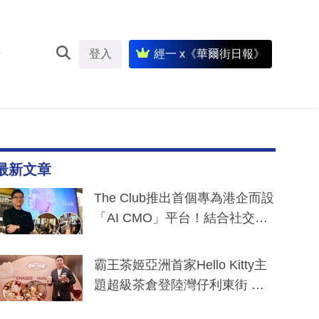
登入
經一 x《華爾街日報》
最新文章
The Club推出首個專為港企而設
「AI CMO」平台！結合社交聆
聽與廣東話大模型 助中小企數
分鐘生成「貼地」宣傳短片
霸王茶姬亞洲首家Hello Kitty主
題超級茶倉登陸灣仔利東街 推
出首創「伯爵紅茶色」Hello Kitt