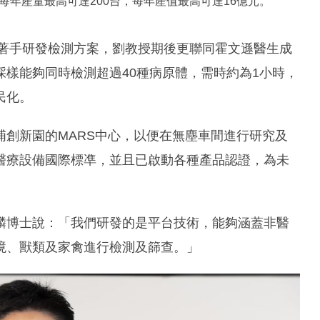
年產量最高可達200台，每年產值最高可達16億元。
已著手研發檢測方案，劉教授期後更聯同霍文遜醫生成
樣能夠同時檢測超過40種病原體，需時約為1小時，
民化。
創新園的MARS中心，以便在無塵車間進行研究及
醫療設備國際標凖，並且已啟動各種產品認證，為未
麟博士說：「我們研發的是平台技術，能夠涵蓋非醫
境、獸類及家禽進行檢測及篩查。」