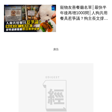
寵物友善餐廳名單│最快半
年後再增1000間│人狗共用
餐具惹爭議？狗主長文撐
「人狗共融」 卻有連鎖餐
廳即日煞停安排
廣告