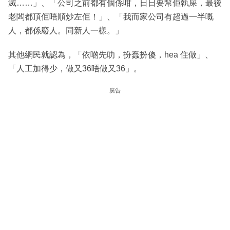
滅……」、「公司之前都有個係咁，日日要幫佢執屎，最後
老闆都頂佢唔順炒左佢！」、「我而家公司有超過一半嘅
人，都係廢人。同新人一樣。」
其他網民就認為，「依啲先叻，扮蠢扮傻，hea 住做」、
「人工加得少，做又36唔做又36」。
廣告