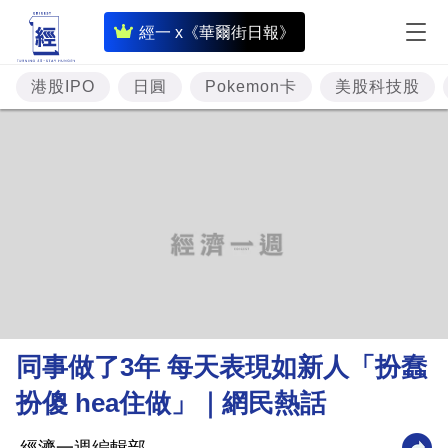
即
經一 x《華爾街日報》
時
財
港股IPO
日圓
Pokemon卡
美股科技股
經
專
題
投
資
樓
市
理
同事做了3年 每天表現如新人「扮蠢
財
扮傻 hea住做」｜網民熱話
商
業