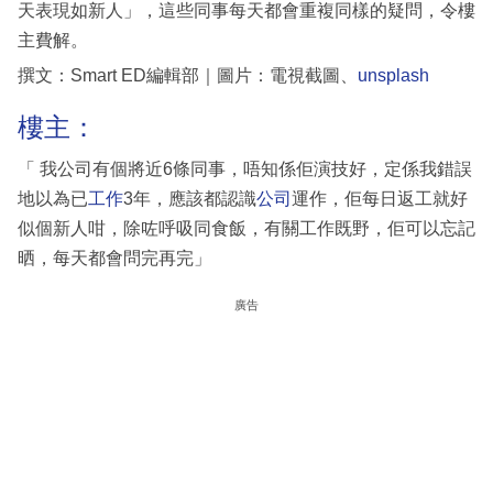
天表現如新人」，這些同事每天都會重複同樣的疑問，令樓
主費解。
撰文：Smart ED編輯部｜圖片：電視截圖、
unsplash
樓主：
「 我公司有個將近6條同事，唔知係佢演技好，定係我錯誤
地以為已
工作
3年，應該都認識
公司
運作，佢每日返工就好
似個新人咁，除咗呼吸同食飯，有關工作既野，佢可以忘記
晒，每天都會問完再完」
廣告