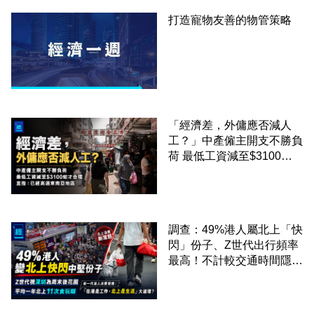
打造寵物友善的物管策略
「經濟差，外傭應否減人
工？」中產僱主開支不勝負
荷 最低工資減至$3100蚊
才合理：已經高過東南亞地
區
調查：49%港人屬北上「快
閃」份子、Z世代出行頻率
最高！不計較交通時間隱形
成本 跨境擁抱大灣區生活
圈