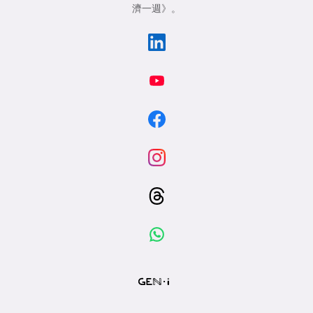
濟一週》
。