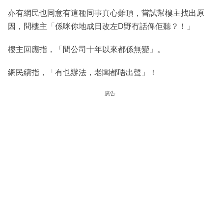
亦有網民也同意有這種同事真心難頂，嘗試幫樓主找出原
因，問樓主「係咪你地成日改左D野冇話俾佢聽？！」
樓主回應指，「間公司十年以來都係無變」。
網民續指，「有乜辦法，老闆都唔出聲」！
廣告