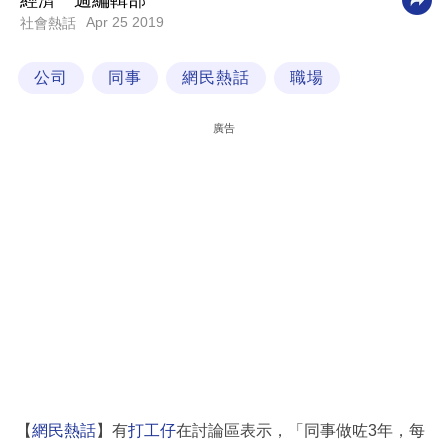
經濟一週編輯部
Apr 25 2019
社會熱話
科
技
公司
同事
網民熱話
職場
職
場
廣告
生
活
時
事
專
欄
訂
閱
專
【
網民熱話
】有
打工仔
在討論區表示，「同事做咗3年，每
區