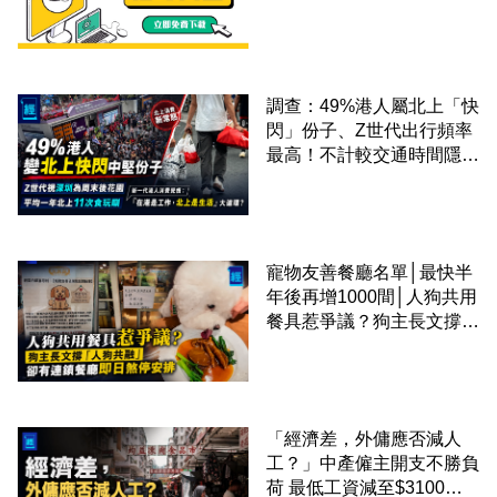
調查：49%港人屬北上「快
閃」份子、Z世代出行頻率
最高！不計較交通時間隱形
成本 跨境擁抱大灣區生活
圈
寵物友善餐廳名單│最快半
年後再增1000間│人狗共用
餐具惹爭議？狗主長文撐
「人狗共融」 卻有連鎖餐
廳即日煞停安排
「經濟差，外傭應否減人
工？」中產僱主開支不勝負
荷 最低工資減至$3100蚊