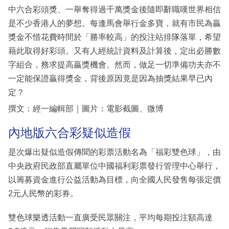
中六合彩頭獎、一舉奪得過千萬獎金後隨即辭職嘆世界相信
是不少香港人的夢想。每逢馬會舉行金多寶，就有市民為贏
獎金不惜花費時間於「勝率較高」的投注站排隊落單，希望
藉此取得好彩頭。又有人經統計資料及計算後，定出必勝數
字組合，務求提高贏獎機會。然而，做足一切準備功夫亦不
一定能保證贏得獎金，背後原因竟是因為抽獎結果早已內
定？
撰文：經一編輯部｜圖片：電影截圖、微博
內地版六合彩疑似造假
是次爆出疑似造假傳聞的彩票活動名為「福彩雙色球」，由
中央政府民政部直屬單位中國福利彩票發行管理中心舉行，
以籌募資金進行公益活動為目標，向全國人民發售每張定價
2元人民幣的彩券。
雙色球樂透活動一直廣受民眾關注，平均每期投注額高達