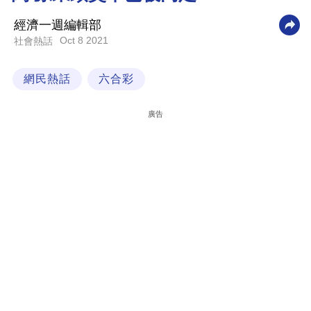
科
經濟一週編輯部
技
Oct 8 2021
社會熱話
職
網民熱話
六合彩
場
生
廣告
活
時
事
專
欄
訂
閱
專
區