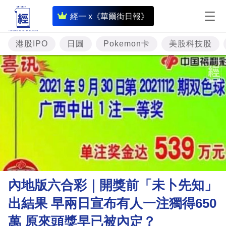
即
經一 x《華爾街日報》
時
財
港股IPO
日圓
Pokemon卡
美股科技股
經
專
題
投
資
樓
市
理
內地版六合彩｜開獎前「未卜先知」
財
出結果 早兩日宣布有人一注獨得650
商
萬 原來頭獎早已被內定？
業