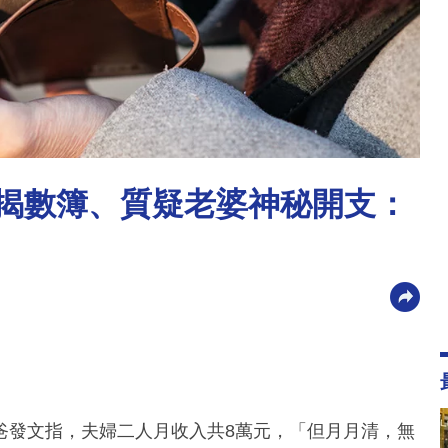
公揭數簿、質疑老婆神秘開支：
爸發文指，夫婦二人月收入共8萬元，「但月月清，無