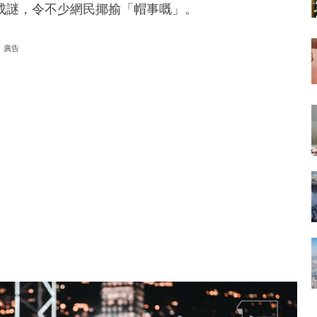
成謎，令不少網民揶揄「帽事嘅」。
廣告