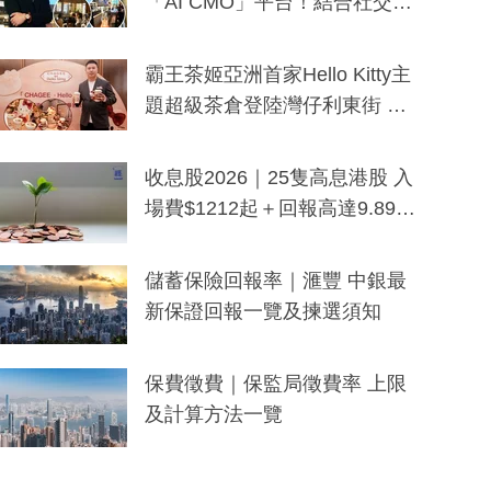
「AI CMO」平台！結合社交聆
聽與廣東話大模型 助中小企數
分鐘生成「貼地」宣傳短片
霸王茶姬亞洲首家Hello Kitty主
題超級茶倉登陸灣仔利東街 推
出首創「伯爵紅茶色」Hello Kitt
y及香港限定特調系列
收息股2026｜25隻高息港股 入
場費$1212起＋回報高達9.89
厘！持續更新
儲蓄保險回報率｜滙豐 中銀最
新保證回報一覽及揀選須知
保費徵費｜保監局徵費率 上限
及計算方法一覽