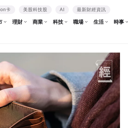
mon卡
美股科技股
AI
最新財經資訊
市
理財
商業
科技
職場
生活
時事