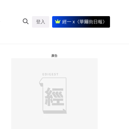
登入
經一 x《華爾街日報》
廣告