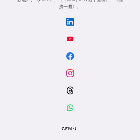
濟一週》
。