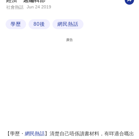
經濟一週編輯部
Jun 24 2019
社會熱話
科
技
學歷
80後
網民熱話
職
場
廣告
生
活
時
事
專
欄
訂
閱
專
【學歷・
網民熱話
】清楚自己唔係讀書材料，有咩適合嘅出
區