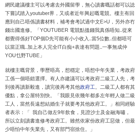
網民建議樓主可以考慮去外國留學，無心讀書嘅話都可以諗
下嘗試踏入youtuber界，又或者近年興起嘅電競。樓主有回
應到自己唔係讀書材料，補考會考試過中文E>U，另外亦冇
錢出國進修。「YOUTUBER 電競點搵錢我真係唔知..從來
都覺得係好TOP個D先可能有小小收入..當5位數..但都唔可
以當正職..加上本人完全IT白痴+表達有問題..一事無成仲
YOU乜野TUBE」
就樓主嘅背景，學歷唔高，想穩定，唔想中年失業，考政府
工係一個唔錯選擇。有人亦建議可以考政府二級工人先，考
到後再讀新毅進，讀完後再考其他
政府工
。二級工人都有其
優點，拿公屋特別快。「我眼見依幾年都多左年輕人做二級
工人，當然長遠想結婚生子就要考其他政府工。」相同經驗
者表示：「 我自己做左9年飲食，見證沙士及金融海嘯，
所以立刻讀書進修考政府工。雖然依家份政府工惡做，但最
少唔怕中年失業先，又有部門宿捨住。」