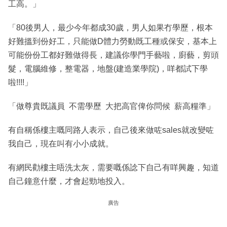
工高。」
「80後男人，最少今年都成30歲，男人如果冇學歷，根本
好難搵到份好工，只能做D體力勞動既工種或保安，基本上
可能份份工都好難做得長，建議你學門手藝啦，廚藝，剪頭
髮，電腦維修，整電器，地盤(建造業學院)，咩都試下學
啦!!!!」
「做尊貴既議員 不需學歷 大把高官俾你問候 薪高糧準」
有自稱係樓主嘅同路人表示，自己後來做咗sales就改變咗
我自己，現在叫有小小成就。
有網民勸樓主唔洗太灰，需要嘅係諗下自己有咩興趣，知道
自己鐘意什麼，才會起勁地投入。
廣告