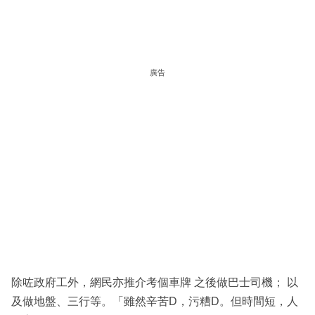
廣告
除咗政府工外，網民亦推介考個車牌 之後做巴士司機； 以
及做地盤、三行等。「雖然辛苦D，污糟D。但時間短，人