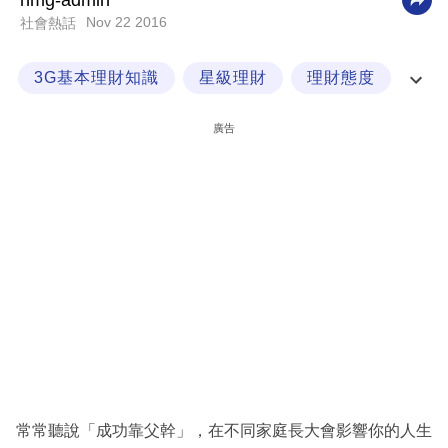
nmg-admin
Nov 22 2016
社會熱話
科
技
3G基本理財知識
星級理財
理財態度
職
理財教育
場
廣告
生
活
時
事
專
欄
訂
閱
專
常常聽說「成功靠父幹」，在不同家庭長大會影響你的人生
區