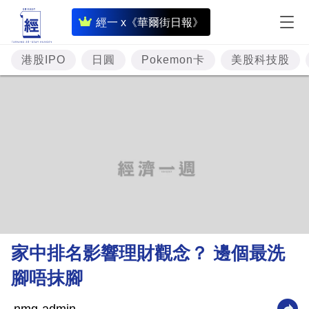
即
經一 x《華爾街日報》
時
財
港股IPO
日圓
Pokemon卡
美股科技股
經
專
題
投
資
樓
市
理
家中排名影響理財觀念？ 邊個最洗
財
腳唔抹腳
商
業