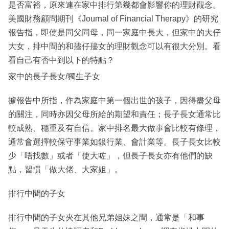
是否富裕，原來連在家中排行第幾都會影響你的理財觀念。
美國財務顧問期刊《Journal of Financial Therapy》的研究
報告指，即使是同父同母，同一家庭中長大，但家中的大仔
大女，排中間的和孻仔孻女的理財觀念可以有很大分別。看
看自己有否中到以下的特點？
家中的長子長女/獨生子女
據報告中所指，作為家庭中第一個出世的孩子，因得盡父母
的關注，同時亦因父母所給的期望和責任；長子長女通常比
較成熟、穩重及有自信。家中排名最大做事會比較有條理，
通常會選擇較保守事業如銀行業、會計業等。長子長女比較
少「唔找數」或者「使大咗」，但長子長女亦有他們的缺
點，習慣「做大佬、大家姐」。
排行中間的子女
排行中間的子女夾在其他兄弟姐妹之間，通常是「和事