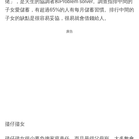
佬」，是天生的協調者和Problem solver。調查指排中間的
子女愛儲蓄，有超過65%的人有每月儲蓄習慣。排行中間的
子女的缺點是很容易妥協，很易就會借錢給人。
廣告
孻仔孻女
孻仔孻女很少要負擔家庭責任，而且最得父母寵，大多數會