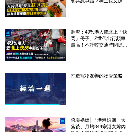
餐具惹爭議？狗主長文撐
「人狗共融」 卻有連鎖餐
廳即日煞停安排
調查：49%港人屬北上「快
閃」份子、Z世代出行頻率
最高！不計較交通時間隱形
成本 跨境擁抱大灣區生活
圈
打造寵物友善的物管策略
跨境婚姻│「港港婚姻」大
落後、月均844宗港女嫁內