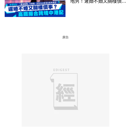
地男！遲婚不婚又關樓價
事？高鐵撮合跨境中港配
廣告