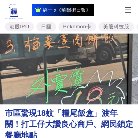
即
經一 x《華爾街日報》
時
財
港股IPO
日圓
Pokemon卡
美股科技股
經
專
題
投
資
樓
市
理
市區驚現18蚊「糧尾飯盒」渡年
財
關！打工仔大讚良心商戶、網民鎖定
商
餐廳地點
業