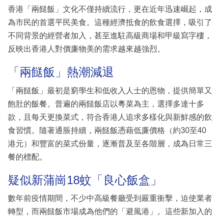
香港「兩餸飯」文化不僅持續流行，更在近年迅速崛起，成
為市民的首選平民美食。這種經濟抵食的飲食選擇，吸引了
不同背景的經營者加入，甚至進駐高級商場和甲級寫字樓，
反映出香港人對價廉物美的需求越來越強烈。
「兩餸飯」熱潮減退
「兩餸飯」最初是窮學生和低收入人士的恩物，提供簡單又
飽肚的飯餐。普遍的兩餸飯店以粵菜為主，選擇多達十多
款，且每天更換菜式，符合香港人追求多樣化與新鮮感的飲
食習慣。隨著通脹持續，兩餸飯憑藉低廉價格（約30至40
港元）和豐富的菜式份量，逐漸普及至各階層，成為日常三
餐的標配。
疑似新蒲崗18蚊「良心飯盒」
數年前疫情期間，不少中高級餐廳受到嚴重衝擊，迫使業者
轉型，而兩餸飯市場成為他們的「避風港」。這些新加入的