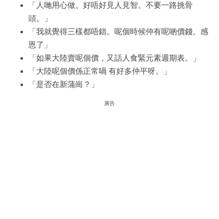
「人哋用心做。好唔好見人見智。不要一路挑骨
頭。」
「我就覺得三樣都唔錯。呢個時候仲有呢啲價錢。感
恩了」
「如果大陸賣呢個價，又話人食緊元素週期表。」
「大陸呢個價係正常喎 有好多仲平呀。」
「是否在新蒲崗？」
廣告