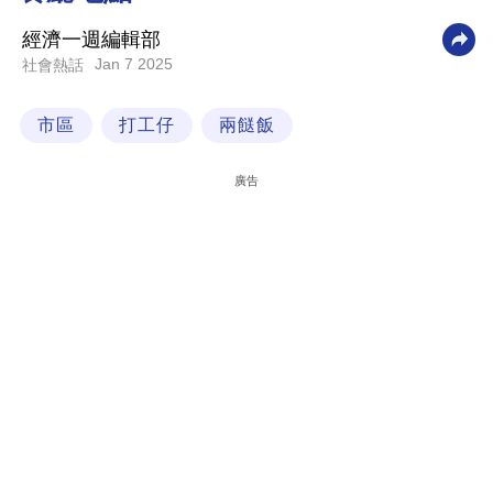
科
經濟一週編輯部
技
Jan 7 2025
社會熱話
職
市區
打工仔
兩餸飯
場
生
廣告
活
時
事
專
欄
訂
閱
專
區