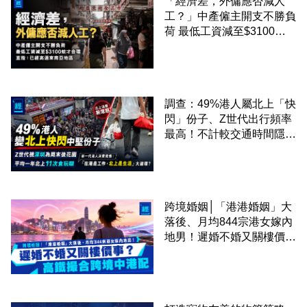
「經濟差，外傭應否減人
工？」中產僱主開支不勝負
荷 最低工資減至$3100蚊
才合理：已經高過東南亞地
區
調查：49%港人屬北上「快
閃」份子、Z世代出行頻率
最高！不計較交通時間隱形
成本 跨境擁抱大灣區生活
圈
跨境婚姻│「港港婚姻」大
落後、月均844宗港女嫁內
地男！遲婚不婚又關樓價
事？高鐵撮合跨境中港配