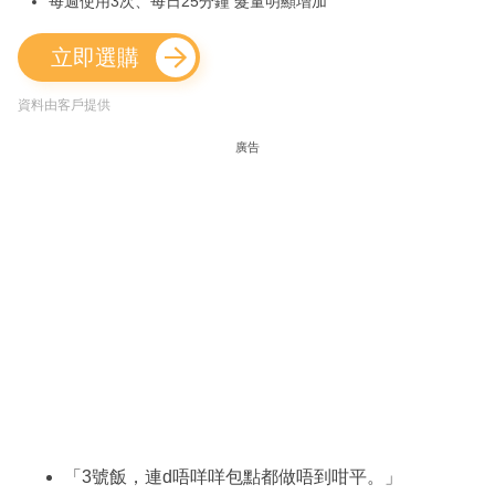
每週使用3次、每日25分鐘 髮量明顯增加
立即選購
資料由客戶提供
廣告
「3號飯，連d唔咩咩包點都做唔到咁平。」