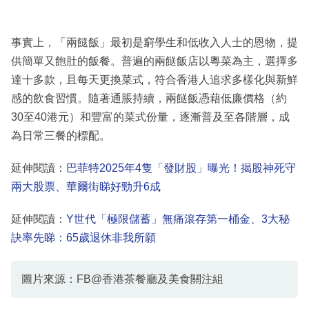
事實上，「兩餸飯」最初是窮學生和低收入人士的恩物，提
供簡單又飽肚的飯餐。普遍的兩餸飯店以粵菜為主，選擇多
達十多款，且每天更換菜式，符合香港人追求多樣化與新鮮
感的飲食習慣。隨著通脹持續，兩餸飯憑藉低廉價格（約
30至40港元）和豐富的菜式份量，逐漸普及至各階層，成
為日常三餐的標配。
延伸閱讀：
巴菲特2025年4隻「發財股」曝光！揭股神死守
兩大股票、華爾街睇好勁升6成
延伸閱讀：
Y世代「極限儲蓄」無痛滾存第一桶金、3大秘
訣率先睇：65歲退休非我所願
圖片來源：FB@香港茶餐廳及美食關注組