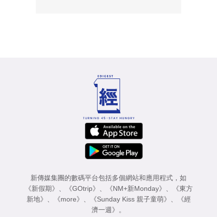
新傳媒集團的數碼平台包括多個網站和應用程式，如
《新假期》
、
《GOtrip》
、
《NM+新Monday》
、
《東方
新地》
、
《more》
、
《Sunday Kiss 親子童萌》
、
《經
濟一週》
。