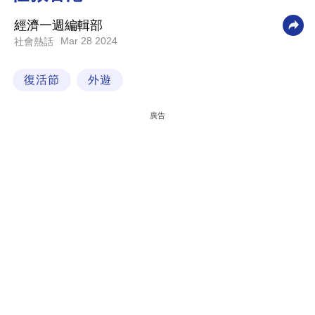
科
經濟一週編輯部
技
Mar 28 2024
社會熱話
職
復活節
外遊
場
生
廣告
活
時
事
專
欄
訂
閱
專
區