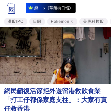
即
經一 x《華爾街日報》
時
財
港股IPO
日圓
Pokemon卡
美股科技股
經
專
題
投
資
樓
市
理
網民籲復活節拒外遊留港救飮食業
財
「打工仔都係家庭支柱」：大家有責
商
任救香港
業