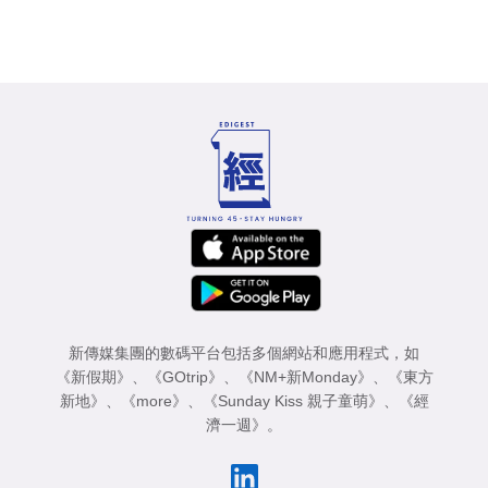
新傳媒集團的數碼平台包括多個網站和應用程式，如
《新假期》
、
《GOtrip》
、
《NM+新Monday》
、
《東方
新地》
、
《more》
、
《Sunday Kiss 親子童萌》
、
《經
濟一週》
。