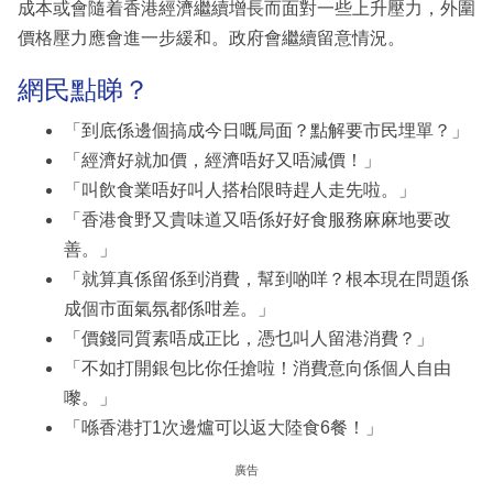
成本或會隨着香港經濟繼續增長而面對一些上升壓力，外圍
價格壓力應會進一步緩和。政府會繼續留意情況。
網民點睇？
「到底係邊個搞成今日嘅局面？點解要市民埋單？」
「經濟好就加價，經濟唔好又唔減價！」
「叫飲食業唔好叫人搭枱限時趕人走先啦。」
「香港食野又貴味道又唔係好好食服務麻麻地要改
善。」
「就算真係留係到消費，幫到啲咩？根本現在問題係
成個市面氣氛都係咁差。」
「價錢同質素唔成正比，憑乜叫人留港消費？」
「不如打開銀包比你任搶啦！消費意向係個人自由
嚟。」
「喺香港打1次邊爐可以返大陸食6餐！」
廣告