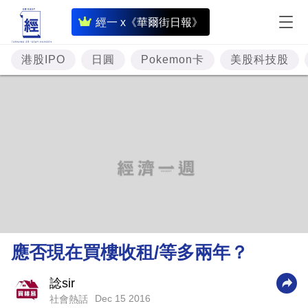
即
經一 x《華爾街日報》
時
財
港股IPO
日圓
Pokemon卡
美股科技股
經
專
題
投
資
樓
市
理
應否現在買樓收租/等多兩年？
財
商
諗sir
Dec 15 2016
社會熱話
業