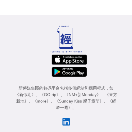
新傳媒集團的數碼平台包括多個網站和應用程式，如
《新假期》
、
《GOtrip》
、
《NM+新Monday》
、
《東方
新地》
、
《more》
、
《Sunday Kiss 親子童萌》
、
《經
濟一週》
。