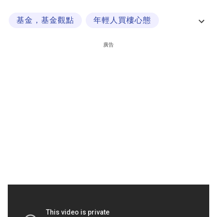
科
基金，基金觀點
年輕人買樓心態
技
收租股
經一專欄
職
廣告
場
生
活
時
事
專
欄
訂
閱
專
區