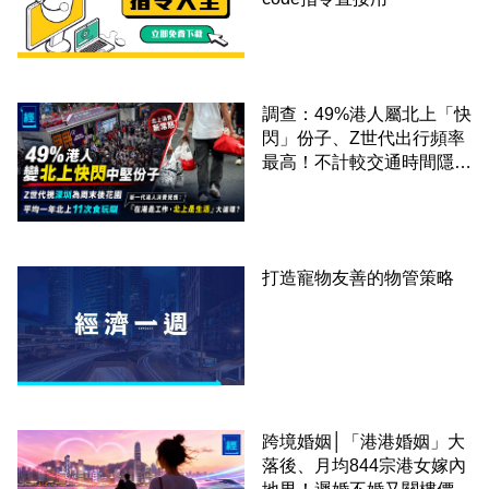
調查：49%港人屬北上「快
閃」份子、Z世代出行頻率
最高！不計較交通時間隱形
成本 跨境擁抱大灣區生活
圈
打造寵物友善的物管策略
跨境婚姻│「港港婚姻」大
落後、月均844宗港女嫁內