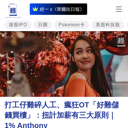
即
經一 x《華爾街日報》
時
財
港股IPO
日圓
Pokemon卡
美股科技股
經
專
題
投
資
樓
市
理
打工仔雞碎人工、瘋狂OT「好難儲
財
錢買樓」：扭計加薪有三大原則｜
商
1% Anthony
業