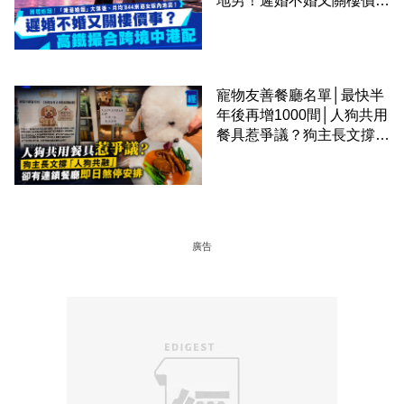
地男！遲婚不婚又關樓價
事？高鐵撮合跨境中港配
寵物友善餐廳名單│最快半
年後再增1000間│人狗共用
餐具惹爭議？狗主長文撐
「人狗共融」 卻有連鎖餐
廳即日煞停安排
廣告