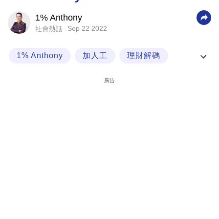
科
1% Anthony
技
Sep 22 2022
社會熱話
職
1% Anthony
加人工
理財解碼
場
經一專欄
生
廣告
活
時
事
專
欄
訂
閱
專
區