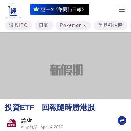
即
經一 x《華爾街日報》
時
財
港股IPO
日圓
Pokemon卡
美股科技股
經
專
題
投
資
樓
市
理
投資ETF 回報隨時勝港股
財
商
諗sir
Apr 14 2016
社會熱話
業