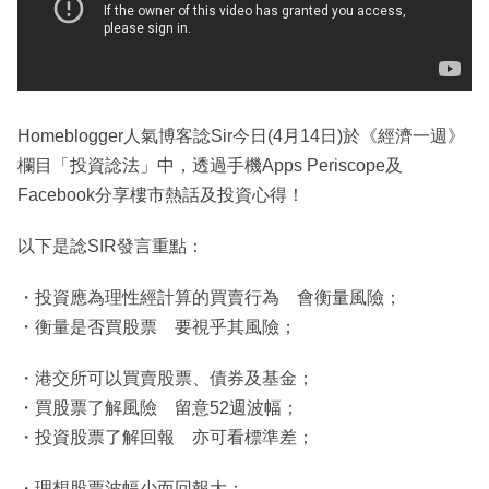
Homeblogger人氣博客諗Sir今日(4月14日)於《經濟一週》
欄目「投資諗法」中，透過手機Apps Periscope及
Facebook分享樓市熱話及投資心得！
以下是諗SIR發言重點：
・投資應為理性經計算的買賣行為 會衡量風險；
・衡量是否買股票 要視乎其風險；
・港交所可以買賣股票、債券及基金；
・買股票了解風險 留意52週波幅；
・投資股票了解回報 亦可看標準差；
・理想股票波幅少而回報大；