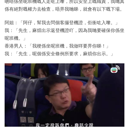
啲唔係坐呢班機嘅人走咗上嚟，所以安全上嘅職責，我哋真
係有絕對嘅權力去檢查，唔畀我哋睇，就會有以下嘅下場。
阿姐：「阿仔，幫我去問個客攞登機證，佢衝咗入嚟。」
我：「先生，麻煩出示返登機證吖，因為我哋要確保你係坐
呢班機。」
香港男人：「我梗係坐呢班機，我做咩要畀你睇！」
我：「先生，呢個係安全條例所要求，麻煩你出示。」