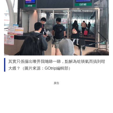
其實只係攞出嚟畀我哋睇一睇，點解為咗啖氣而搞到咁
大鑊？（圖片來源：GOtrip編輯部）
廣告