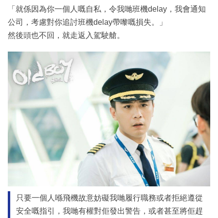
「就係因為你一個人嘅自私，令我哋班機delay，我會通知
公司，考慮對你追討班機delay帶嚟嘅損失。」
然後頭也不回，就走返入駕駛艙。
只要一個人喺飛機故意妨礙我哋履行職務或者拒絕遵從
安全嘅指引，我哋有權對佢發出警告，或者甚至將佢趕