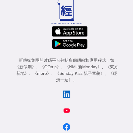
新傳媒集團的數碼平台包括多個網站和應用程式，如
《新假期》
、
《GOtrip》
、
《NM+新Monday》
、
《東方
新地》
、
《more》
、
《Sunday Kiss 親子童萌》
、
《經
濟一週》
。