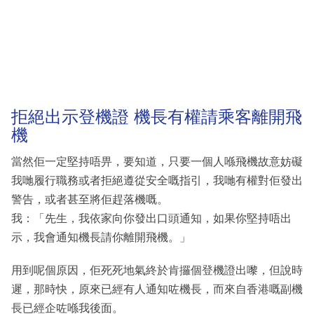
拒絕出示登機證 機長有權請乘客離開飛
機
當然佢一定堅持唔畀，要知道，只要一個人喺飛機故意妨礙
我哋履行職務或者拒絕遵從安全嘅指引，我哋有權對佢發出
警告，或者甚至將佢趕落機嘅。
我：「先生，我依家向你發出口頭通知，如果你堅持唔出
示，我會通知機長請你離開飛機。」
用到呢個原因，佢死死地氣終於肯攞個登機證出嚟，但說時
遲，那時快，原來已經有人通知咗機長，而來自香港嘅副機
長已經企咗喺我後面。