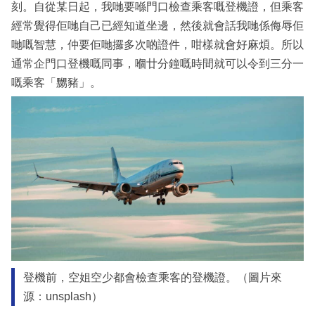
刻。自從某日起，我哋要喺門口檢查乘客嘅登機證，但乘客
經常覺得佢哋自己已經知道坐邊，然後就會話我哋係侮辱佢
哋嘅智慧，仲要佢哋攞多次啲證件，咁樣就會好麻煩。所以
通常企門口登機嘅同事，嗰廿分鐘嘅時間就可以令到三分一
嘅乘客「嬲豬」。
登機前，空姐空少都會檢查乘客的登機證。（圖片來
源：unsplash）