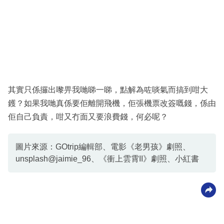
其實只係攞出嚟畀我哋睇一睇，點解為咗啖氣而搞到咁大
鑊？如果我哋真係要佢離開飛機，佢張機票改簽嘅錢，係由
佢自己負責，咁又冇面又要浪費錢，何必呢？
圖片來源：GOtrip編輯部、電影《老男孩》劇照、
unsplash@jaimie_96、《衝上雲霄II》劇照、小紅書