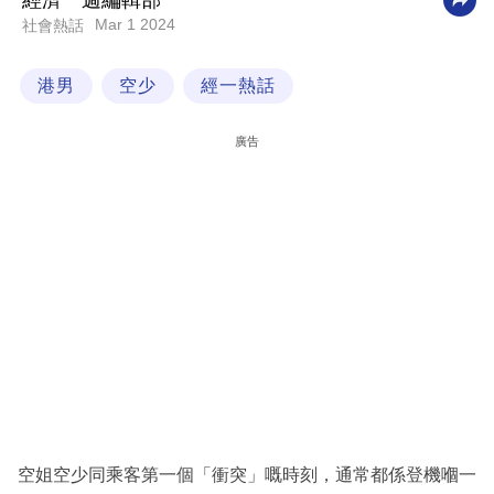
經濟一週編輯部
Mar 1 2024
社會熱話
科
技
港男
空少
經一熱話
職
場
廣告
生
活
時
事
專
欄
訂
閱
專
空姐空少同乘客第一個「衝突」嘅時刻，通常都係登機嗰一
區