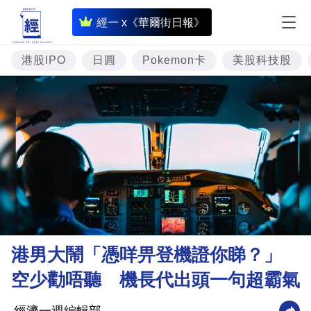
即
經一 x《華爾街日報》
時
財
港股IPO
日圓
Pokemon卡
美股科技股
經
專
題
投
資
樓
市
理
港男大鬧「憑咩畀登機證你睇？」
財
空少勸唔聽 機長代出頭一句超霸氣
商
業