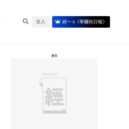
登入
經一 x《華爾街日報》
廣告