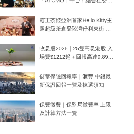
「AI CMO」平台！結合社交聆
聽與廣東話大模型 助中小企數
分鐘生成「貼地」宣傳短片
霸王茶姬亞洲首家Hello Kitty主
題超級茶倉登陸灣仔利東街 推
出首創「伯爵紅茶色」Hello Kitt
y及香港限定特調系列
收息股2026｜25隻高息港股 入
場費$1212起＋回報高達9.89
厘！持續更新
儲蓄保險回報率｜滙豐 中銀最
新保證回報一覽及揀選須知
保費徵費｜保監局徵費率 上限
及計算方法一覽