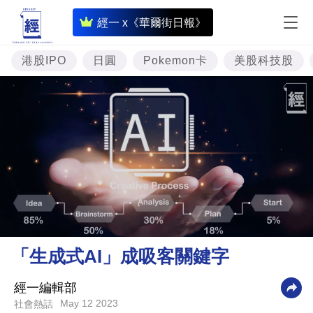
即
經一 x《華爾街日報》
時
財
港股IPO
日圓
Pokemon卡
美股科技股
經
專
題
投
資
樓
市
理
「生成式AI」成吸客關鍵字
財
商
經一編輯部
May 12 2023
社會熱話
業