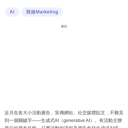
科
AI
我做Marketing
技
職
廣告
場
生
活
時
事
專
欄
訂
閱
近月在各大小活動廣告、宣傳網站、社交媒體貼文，不難見
專
到一個關鍵字⸺生成式AI（generative AI）。有活動主辦
區