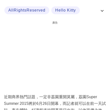
科
AllRightsReserved
Hello Kitty
技
傳媒
海港城
職
廣告
場
生
活
時
事
專
欄
訂
閱
近期商界熱門話題，一定非荔園重開莫屬，荔園Super
專
Summer 2015將於6月26日開幕，而記者就可以在前一天試
區