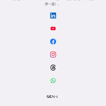
濟一週》
。