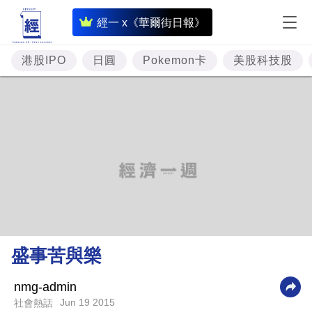
即
經一 x《華爾街日報》
時
財
港股IPO
日圓
Pokemon卡
美股科技股
經
專
題
投
資
樓
市
理
盛事苦與樂
財
商
nmg-admin
Jun 19 2015
社會熱話
業