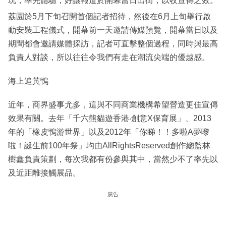
玩，率先體驗，好讓報道於開幕當日出街，以收宣傳之效。
荔園於5月下旬召開首個記者招待，然後在6月上旬舉行啟
動安裝工程儀式，開幕前一天邀請傳媒預覽，開幕當日以及
期間都會邀請媒體採訪，記者可直擊整個過程，同時與最高
負責人對談，所以往往令我們有走在潮流尖端的優越感。
海上追黃鴨
近年，商界盛事尤多，這與不同商業機構希望營造更佳宣傳
效果有關。去年「千六熊貓遊香港‧創意X保育展」、2013
年的「橡皮鴨游世界」以及2012年「你睇！！多啦A夢嚟
啦！誕生前100年祭」均由AllRightsReserved創作總監林
樹鑫負責策劃，每次我都有份參與其中，當然少不了率先以
及近距離接觸展品。
廣告