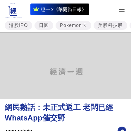
即
經一 x《華爾街日報》
時
財
港股IPO
日圓
Pokemon卡
美股科技股
經
專
題
投
資
樓
市
理
網民熱話：未正式返工 老闆已經
財
WhatsApp催交野
商
業