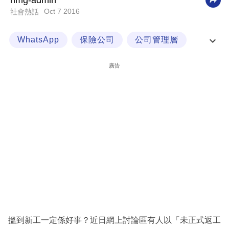
nmg-admin
Oct 7 2016
社會熱話
科
技
WhatsApp
保險公司
公司管理層
職
公司規矩
場
廣告
生
活
時
事
專
欄
訂
閱
專
搵到新工一定係好事？近日網上討論區有人以「未正式返工
區