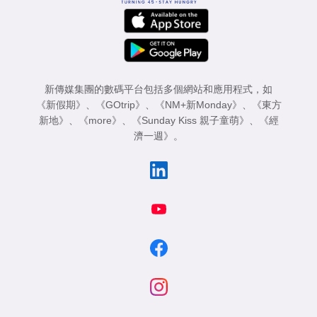
新傳媒集團的數碼平台包括多個網站和應用程式，如
《新假期》
、
《GOtrip》
、
《NM+新Monday》
、
《東方
新地》
、
《more》
、
《Sunday Kiss 親子童萌》
、
《經
濟一週》
。