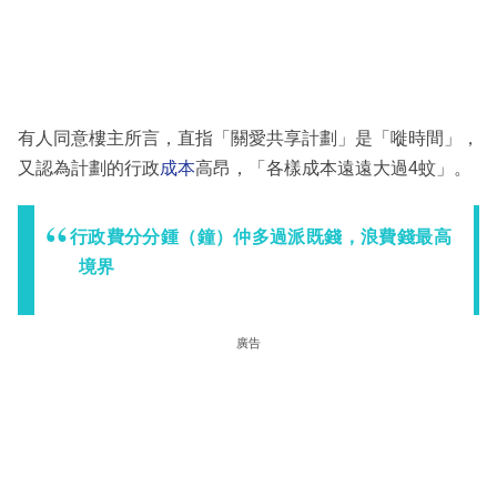
有人同意樓主所言，直指「關愛共享計劃」是「嘥時間」，
又認為計劃的行政
成本
高昂，「各樣成本遠遠大過4蚊」。
行政費分分鍾（鐘）仲多過派既錢，浪費錢最高
境界
廣告