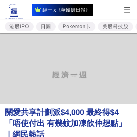
即
經一 x《華爾街日報》
時
財
港股IPO
日圓
Pokemon卡
美股科技股
經
專
題
投
資
樓
市
理
關愛共享計劃派$4,000 最終得$4
財
「唔使付出 有幾蚊加凍飲仲想點」
商
｜網民熱話
業