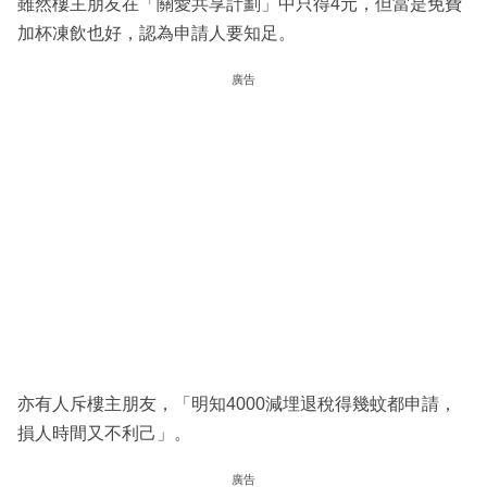
雖然樓主朋友在「關愛共享計劃」中只得4元，但當是免費
加杯凍飲也好，認為申請人要知足。
廣告
亦有人斥樓主朋友，「明知4000減埋退稅得幾蚊都申請，
損人時間又不利己」。
廣告