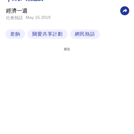
科
經濟一週
技
May 15 2019
社會熱話
職
差餉
關愛共享計劃
網民熱話
場
生
廣告
活
時
事
專
欄
訂
閱
專
區