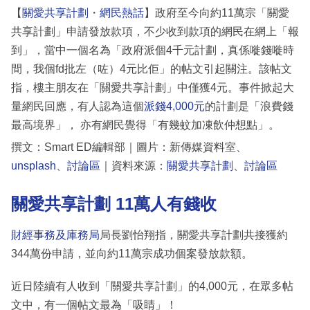
【
關愛共享計劃
・
網民熱話
】政府至今向約11萬宗「關愛
共享計劃」申請發放款項，不少收到款項的網民在網上「報
到」，當中一個名為「政府派個4千元計劃，真係嘥錢嘥時
間，我個fd批左（咗）4元比佢」的帖文引起關注。該帖文
指，樓主朋友在「關愛共享計劃」中僅獲4元。事件掀起大
量網民回應，有人認為這個
派錢4,000元
的計劃是「浪費錢
最高境界」， 亦有網民覺得「有幾蚊加凍飲仲想點」。
撰文：Smart ED編輯部｜圖片：新傳媒資料室、
unsplash
、
討論區
｜資料來源：
關愛共享計劃
、
討論區
關愛共享計劃 11萬人有錢收
財經事務及庫務局
局長劉怡翔指，關愛共享計劃共接獲約
344萬份申請，並向約11萬宗成功個案發放款額。
近日陸續有人收到「關愛共享計劃」的4,000元，在眾多帖
文中，有一個帖文最為「吸睛」！