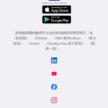
新傳媒集團的數碼平台包括多個網站和應用程式，如
《新假期》
、
《GOtrip》
、
《NM+新Monday》
、
《東方
新地》
、
《more》
、
《Sunday Kiss 親子童萌》
、
《經
濟一週》
。