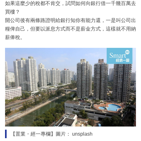
如果這麼少的稅都不肯交，試問如何向銀行借一千幾百萬去
買樓？
開公司後有兩條路證明給銀行知你有能力還，一是叫公司出
糧俾自己，但要以派息方式而不是薪金方式，這樣就不用納
薪俸稅。
【置業・經一專欄】圖片： unsplash