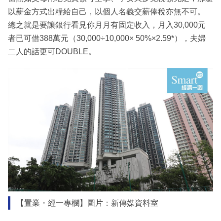
以薪金方式出糧給自己，以個人名義交薪俸稅亦無不可。
總之就是要讓銀行看見你月月有固定收入，月入30,000元
者已可借388萬元（30,000÷10,000× 50%×2.59*），夫婦
二人的話更可DOUBLE。
【置業・經一專欄】圖片：新傳媒資料室