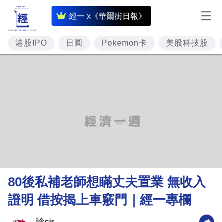
即
經一 x《華爾街日報》
時
財
港股IPO
日圓
Pokemon卡
美股科技股
經
專
題
投
資
樓
市
理
80後私補老師想瞞丈夫置業 無收入
財
證明 借按揭上車竅門｜經一專欄
商
業