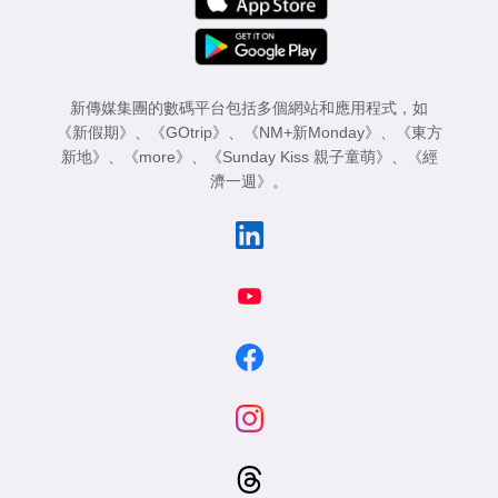
新傳媒集團的數碼平台包括多個網站和應用程式，如
《新假期》
、
《GOtrip》
、
《NM+新Monday》
、
《東方
新地》
、
《more》
、
《Sunday Kiss 親子童萌》
、
《經
濟一週》
。