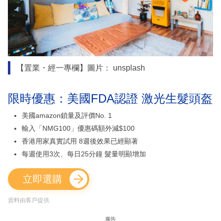
【置業・經一專欄】圖片： unsplash
限時優惠：美國FDA認證 激光生髮頭盔
美國amazon鎖量及評價No. 1
輸入「NMG100」優惠碼額外減$100
香港用家真實試用 8週後效果已經顯著
每週使用3次、每日25分鐘 髮量明顯增加
立即選購
資料由客戶提供
廣告