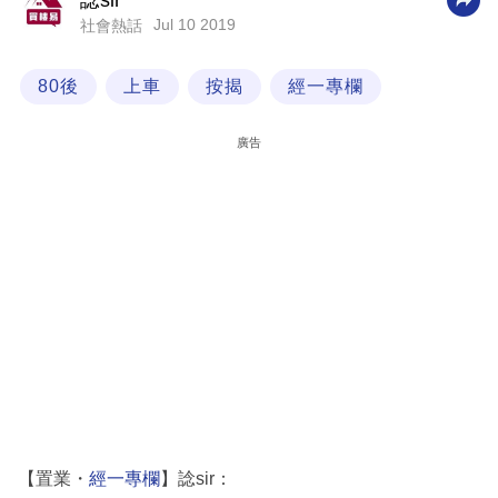
諗sir
Jul 10 2019
社會熱話
科
技
80後
上車
按揭
經一專欄
職
場
廣告
生
活
時
事
專
欄
訂
閱
專
【置業・
經一專欄
】諗sir：
區