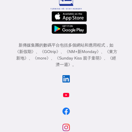
新傳媒集團的數碼平台包括多個網站和應用程式，如
《新假期》
、
《GOtrip》
、
《NM+新Monday》
、
《東方
新地》
、
《more》
、
《Sunday Kiss 親子童萌》
、
《經
濟一週》
。