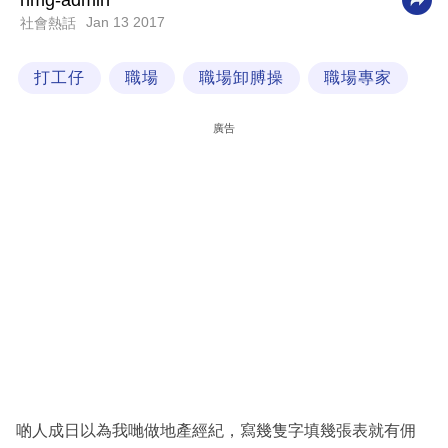
nmg-admin
Jan 13 2017
社會熱話
科
技
打工仔
職場
職場卸膊操
職場專家
職
場
廣告
生
活
時
事
專
欄
訂
閱
專
啲人成日以為我哋做地產經紀，寫幾隻字填幾張表就有佣
區