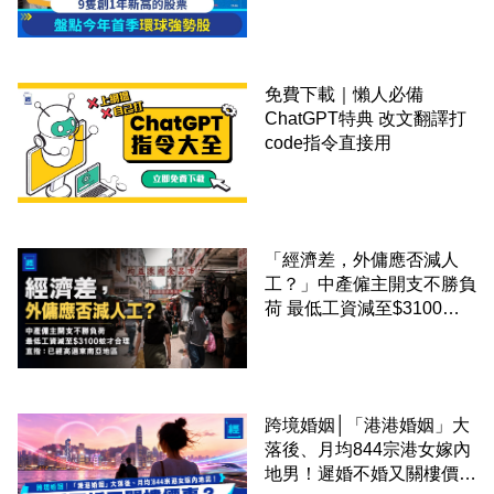
免費下載｜懶人必備
ChatGPT特典 改文翻譯打
code指令直接用
「經濟差，外傭應否減人
工？」中產僱主開支不勝負
荷 最低工資減至$3100蚊
才合理：已經高過東南亞地
區
跨境婚姻│「港港婚姻」大
落後、月均844宗港女嫁內
地男！遲婚不婚又關樓價