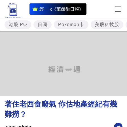
即
經一 x《華爾街日報》
時
財
港股IPO
日圓
Pokemon卡
美股科技股
經
專
題
投
資
樓
市
理
著住老西食廢氣 你估地產經紀有幾
財
難撈？
商
業