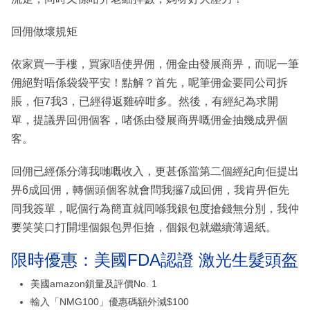
回佣做壞規矩
依家買一手樓，買家唔使畀佣，佣金由發展商畀，而呢一筆
佣絕對唔係袋袋平安！點解？首先，呢筆佣金要同公司拆
賬，佢7我3，已經得返雞碎咁多。然後，有經紀為求開
單，提議畀回佣個客，啫係由發展商畀嘅佣金抽幾成畀個
客。
回佣已經係分薄我哋嘅收入，更甚係當第二個經紀向佢提出
畀6成回佣，轉個頭個客就會問我攞7成回佣，我肯畀佢先
同我簽單，呢個行為簡直就同喺我銀包度搶錢無分別，我仲
要笑笑口打開埋個銀包畀佢搶，個銀包就繼續薄過紙。
限時優惠：美國FDA認證 激光生髮頭盔
美國amazon鎖量及評價No. 1
輸入「NMG100」優惠碼額外減$100