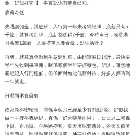
金，好似好筍咁，事實就係有苦自己知。
底薪奇低
先唔講佣金，講底薪，入行第一年未考經紀牌，底薪只有5
千蚊；就算考到牌，底薪都係得7千蚊。今時今日，喺香港
月薪無1萬蚊，又要搭車又要食飯，點生活呀？
再者，就算真係做到生意開到單，由開單嗰日起計，最快要
半年先收到果筆佣，啫係頭個半年要捱麵包。所以，雖然地
產經紀入行門檻低，但係面對如此低薪對待，好多人捱唔到
一年就走。
日曬雨淋食廢氣
依家新盤密密推，淨係今個月已經至少有3個新盤。好似我
做一手樓盤嘅經紀，真係「好天曬落雨淋」，日日返工就係
企街、企地盤、企馬路撈客。夏天著呢套西裝，冬天又係著
呢套西裝，唔係熱死就係凍死，仲要無假放！有時連透啖氣