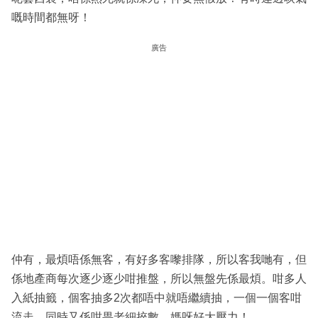
嘅時間都無呀！
廣告
仲有，最煩唔係無客，有好多客嚟排隊，所以客我哋有，但
係地產商每次逐少逐少咁推盤，所以無盤先係最煩。咁多人
入紙抽籤，個客抽多2次都唔中就唔繼續抽，一個一個客咁
流走，同時又係咁畀老細捽數，媽呀好大壓力！