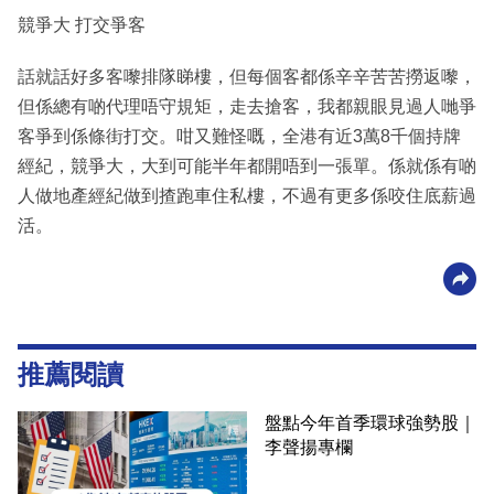
競爭大 打交爭客
話就話好多客嚟排隊睇樓，但每個客都係辛辛苦苦撈返嚟，
但係總有啲代理唔守規矩，走去搶客，我都親眼見過人哋爭
客爭到係條街打交。咁又難怪嘅，全港有近3萬8千個持牌
經紀，競爭大，大到可能半年都開唔到一張單。係就係有啲
人做地產經紀做到揸跑車住私樓，不過有更多係咬住底薪過
活。
推薦閱讀
盤點今年首季環球強勢股｜
李聲揚專欄