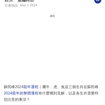
經濟一週編輯部
Mar 1 2024
社會熱話
科
技
廣告
職
場
生
活
時
事
專
欄
訂
蘇民峰2024
龍年運程
｜屬牛、虎、兔這三個生肖在蘇民峰
閱
2024龍年的整體運程
有什麼獨到見解，以及各生肖需要特
專
別注意的事項？
區