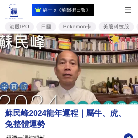
即
經一 x《華爾街日報》
時
財
港股IPO
日圓
Pokemon卡
美股科技股
經
專
題
投
資
樓
市
理
蘇民峰2024龍年運程｜屬牛、虎、
財
兔整體運勢
商
業