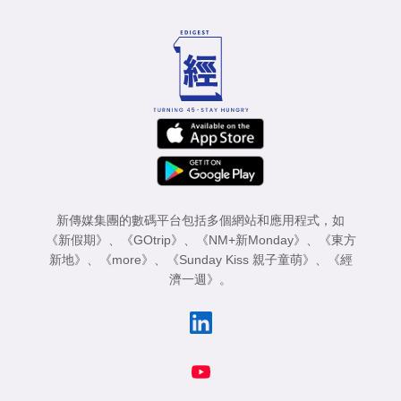
新傳媒集團的數碼平台包括多個網站和應用程式，如
《新假期》
、
《GOtrip》
、
《NM+新Monday》
、
《東方
新地》
、
《more》
、
《Sunday Kiss 親子童萌》
、
《經
濟一週》
。