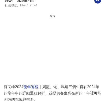
經濟一週編輯部
Mar 1 2024
社會熱話
科
技
廣告
職
場
生
活
時
事
專
欄
訂
蘇民峰2024
龍年運程
｜屬龍、蛇、馬這三個生肖在2024年
閱
的龍年中的詳細運程解析，並提供各生肖在新的一年裡可能
專
面臨的挑戰與機遇。
區