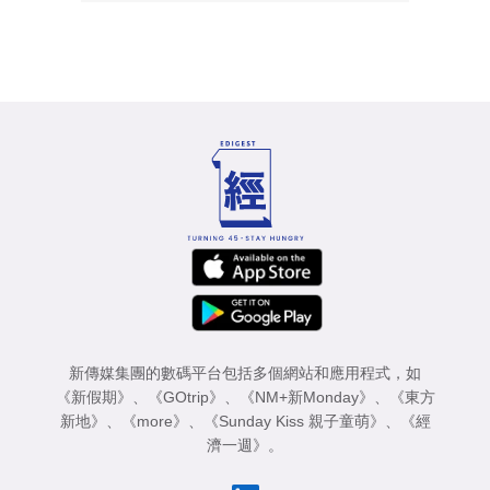
新傳媒集團的數碼平台包括多個網站和應用程式，如
《新假期》
、
《GOtrip》
、
《NM+新Monday》
、
《東方
新地》
、
《more》
、
《Sunday Kiss 親子童萌》
、
《經
濟一週》
。