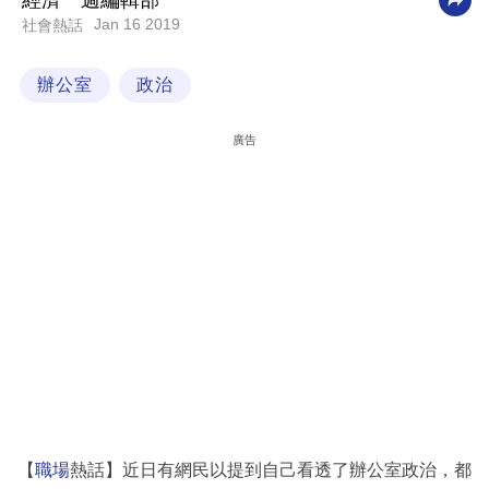
經濟一週編輯部
Jan 16 2019
社會熱話
科
技
辦公室
政治
職
場
廣告
生
活
時
事
專
欄
訂
閱
專
【
職場
熱話】近日有網民以提到自己看透了辦公室政治，都
區