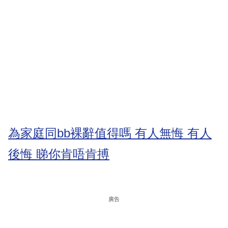
為家庭同bb裸辭值得嗎 有人無悔 有人
後悔 睇你肯唔肯搏
廣告