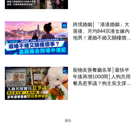
區
跨境婚姻│「港港婚姻」大
落後、月均844宗港女嫁內
地男！遲婚不婚又關樓價
事？高鐵撮合跨境中港配
寵物友善餐廳名單│最快半
年後再增1000間│人狗共用
餐具惹爭議？狗主長文撐
「人狗共融」 卻有連鎖餐
廳即日煞停安排
廣告