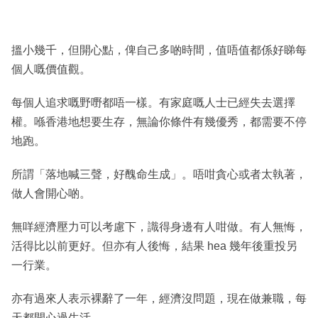
搵小幾千，但開心點，俾自己多啲時間，值唔值都係好睇每
個人嘅價值觀。
每個人追求嘅野嘢都唔一樣。有家庭嘅人士已經失去選擇
權。喺香港地想要生存，無論你條件有幾優秀，都需要不停
地跑。
所謂「落地喊三聲，好醜命生成」。唔咁貪心或者太執著，
做人會開心啲。
無咩經濟壓力可以考慮下，識得身邊有人咁做。有人無悔，
活得比以前更好。但亦有人後悔，結果 hea 幾年後重投另
一行業。
亦有過來人表示裸辭了一年，經濟沒問題，現在做兼職，每
天都開心過生活。