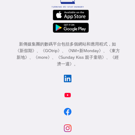
新傳媒集團的數碼平台包括多個網站和應用程式，如
《新假期》
、
《GOtrip》
、
《NM+新Monday》
、
《東方
新地》
、
《more》
、
《Sunday Kiss 親子童萌》
、
《經
濟一週》
。