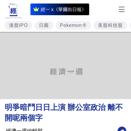
即
經一 x《華爾街日報》
時
財
港股IPO
日圓
Pokemon卡
美股科技股
經
專
題
投
資
樓
市
理
明爭暗鬥日日上演 辦公室政治 離不
財
開呢兩個字
商
業