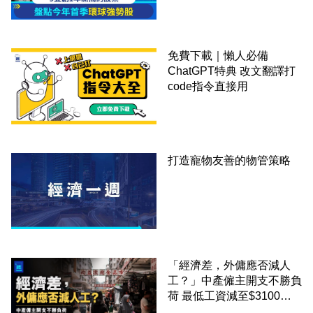
免費下載｜懶人必備
ChatGPT特典 改文翻譯打
code指令直接用
打造寵物友善的物管策略
「經濟差，外傭應否減人
工？」中產僱主開支不勝負
荷 最低工資減至$3100蚊
才合理：已經高過東南亞地