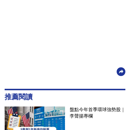
推薦閱讀
盤點今年首季環球強勢股｜
李聲揚專欄