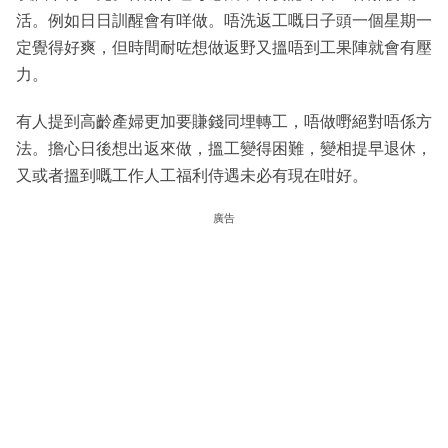
活。例如日日訓醒會有咩做。唔洗返工嘅日子頭一個星期一
定覺得好爽，但時間耐咗想做返野又搵唔到工果陣就會有壓
力。
有人提到高齡產婦更加要賺錢同埋轉工，唔做嘢絕對唔係方
法。擔心日後想出返來做，搵工變得困難，變相提早退休，
又或者搵到嘅工作人工福利侍遇未必有現在咁好。
廣告