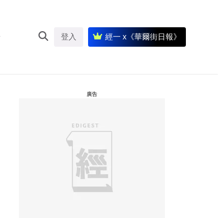
登入
經一 x《華爾街日報》
廣告