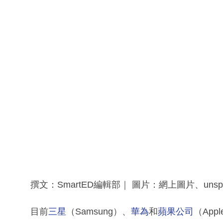
撰文：SmartED編輯部｜ 圖片：網上圖片、unsp
目前
三星
（Samsung）、
華為
和
蘋果公司
（Ap