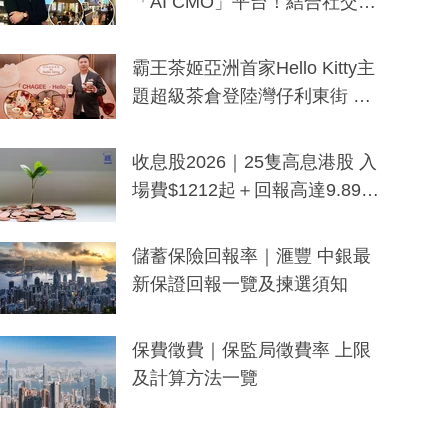
「AI CMO」平台！結合社交聆
聽與廣東話大模型 助中小企數
分鐘生成「貼地」宣傳短片
霸王茶姬亞洲首家Hello Kitty主
題超級茶倉登陸灣仔利東街 推
出首創「伯爵紅茶色」Hello Kitt
y及香港限定特調系列
收息股2026｜25隻高息港股 入
場費$1212起＋回報高達9.89
厘！持續更新
儲蓄保險回報率｜滙豐 中銀最
新保證回報一覽及揀選須知
保費徵費｜保監局徵費率 上限
及計算方法一覽