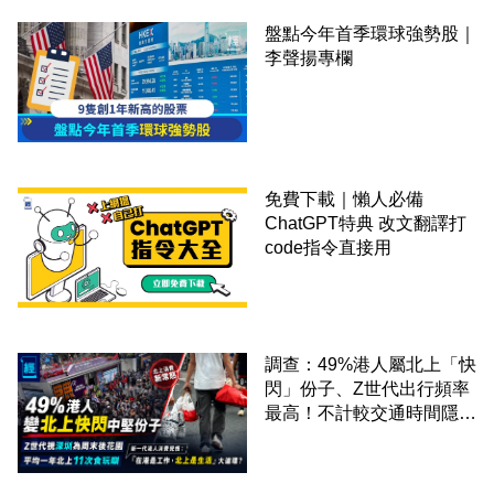
盤點今年首季環球強勢股｜
李聲揚專欄
免費下載｜懶人必備
ChatGPT特典 改文翻譯打
code指令直接用
調查：49%港人屬北上「快
閃」份子、Z世代出行頻率
最高！不計較交通時間隱形
成本 跨境擁抱大灣區生活
圈