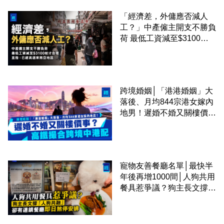
「經濟差，外傭應否減人
工？」中產僱主開支不勝負
荷 最低工資減至$3100蚊
才合理：已經高過東南亞地
區
跨境婚姻│「港港婚姻」大
落後、月均844宗港女嫁內
地男！遲婚不婚又關樓價
事？高鐵撮合跨境中港配
寵物友善餐廳名單│最快半
年後再增1000間│人狗共用
餐具惹爭議？狗主長文撐
「人狗共融」 卻有連鎖餐
廳即日煞停安排