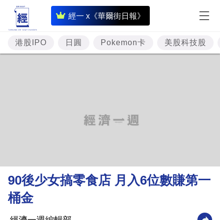
即
經一 x《華爾街日報》
時
財
港股IPO
日圓
Pokemon卡
美股科技股
經
專
題
投
資
樓
市
理
90後​少​女​搞零食店 月入6位數賺第一
財
桶金
商
業