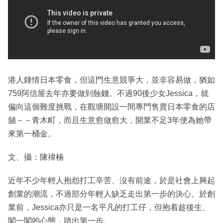
港人鍾情日本零食，但這門生意競爭大，並非容易做，猶如
759阿信屋去年亦要做到蝕錢。不過90後少女Jessica，就
偏向這個難度挑戰，在觀塘開設一間專門售賣日本零食的店
舖－－青木町，而且生意愈做愈大，開業不足3年便為她帶
來第一桶金。
文、攝：陳禕楠
近年不少年輕人抱怨打工辛苦、沒有前途，於是社會上興起
創業的潮流，不過部分年輕人缺乏走出第一步的決心。於創
業前，Jessica亦只是一名平凡的打工仔，但抱着趁後生、
闖一闖的心態，踏出第一步。