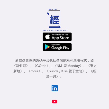
新傳媒集團的數碼平台包括多個網站和應用程式，如
《新假期》
、
《GOtrip》
、
《NM+新Monday》
、
《東方
新地》
、
《more》
、
《Sunday Kiss 親子童萌》
、
《經
濟一週》
。