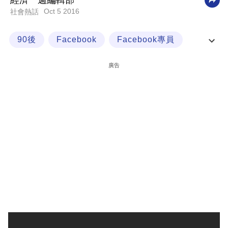
經濟一週編輯部
Oct 5 2016
社會熱話
科
技
90後
Facebook
Facebook專員
職
Instagram
場
廣告
生
活
時
事
專
欄
訂
閱
專
區