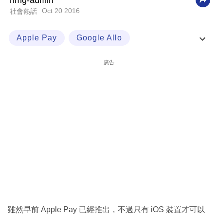
nmg-admin
Oct 20 2016
社會熱話
科
技
Apple Pay
Google Allo
職
Google Assistant
Google Search
場
廣告
生
活
時
事
專
欄
訂
閱
專
雖然早前 Apple Pay 已經推出，不過只有 iOS 裝置才可以
區