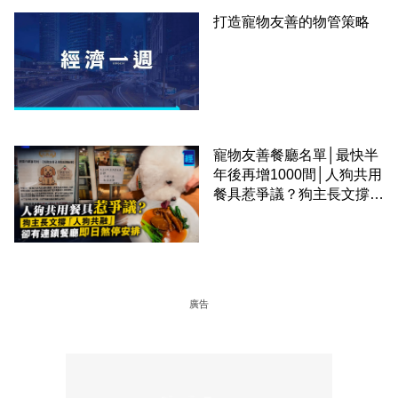
打造寵物友善的物管策略
寵物友善餐廳名單│最快半
年後再增1000間│人狗共用
餐具惹爭議？狗主長文撐
「人狗共融」 卻有連鎖餐
廳即日煞停安排
廣告