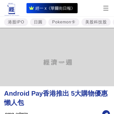
即
經一 x《華爾街日報》
時
財
港股IPO
日圓
Pokemon卡
美股科技股
經
專
題
投
資
樓
市
理
Android Pay香港推出 5大購物優惠
財
懶人包
商
業