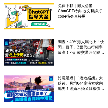
免費下載｜懶人必備
ChatGPT特典 改文翻譯打
code指令直接用
調查：49%港人屬北上「快
閃」份子、Z世代出行頻率
最高！不計較交通時間隱形
成本 跨境擁抱大灣區生活
圈
跨境婚姻│「港港婚姻」大
落後、月均844宗港女嫁內
地男！遲婚不婚又關樓價
事？高鐵撮合跨境中港配