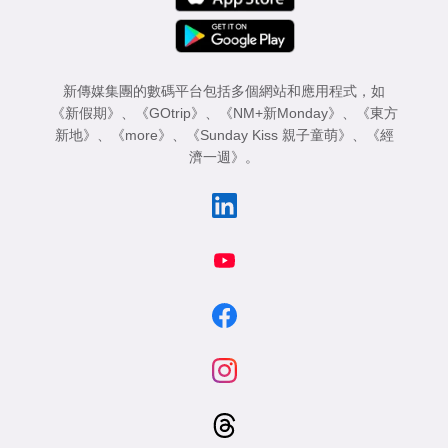
新傳媒集團的數碼平台包括多個網站和應用程式，如
《新假期》
、
《GOtrip》
、
《NM+新Monday》
、
《東方
新地》
、
《more》
、
《Sunday Kiss 親子童萌》
、
《經
濟一週》
。