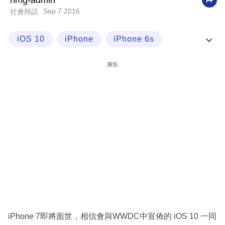
nmg-admin
Sep 7 2016
社會熱話
科
技
iOS 10
iPhone
iPhone 6s
職
iPhone 7
場
廣告
生
活
時
事
專
欄
訂
閱
專
iPhone 7即將面世，相信會與WWDC中宣佈的 iOS 10 一同
區