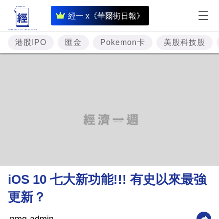
即
經一 x《華爾街日報》
時
財
港股IPO
匯金
Pokemon卡
美股科技股
經
專
題
投
資
樓
市
理
iOS 10 七大新功能!!! 有史以來最強
財
更新？
商
業