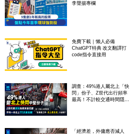
李聲揚專欄
免費下載｜懶人必備
ChatGPT特典 改文翻譯打
code指令直接用
調查：49%港人屬北上「快
閃」份子、Z世代出行頻率
最高！不計較交通時間隱形
成本 跨境擁抱大灣區生活
圈
「經濟差，外傭應否減人