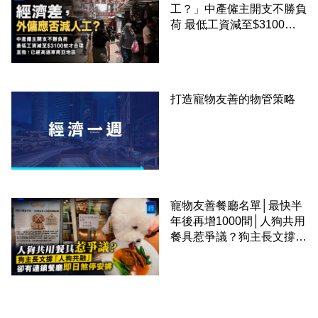
工？」中產僱主開支不勝負
荷 最低工資減至$3100蚊
才合理：已經高過東南亞地
區
打造寵物友善的物管策略
寵物友善餐廳名單│最快半
年後再增1000間│人狗共用
餐具惹爭議？狗主長文撐
「人狗共融」 卻有連鎖餐
廳即日煞停安排