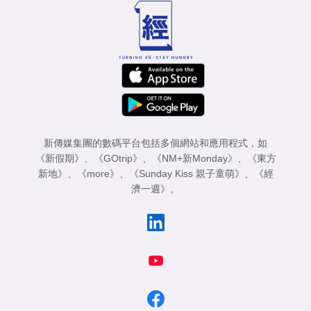
新傳媒集團的數碼平台包括多個網站和應用程式，如
《新假期》
、
《GOtrip》
、
《NM+新Monday》
、
《東方
新地》
、
《more》
、
《Sunday Kiss 親子童萌》
、
《經
濟一週》
。