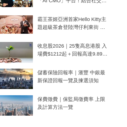
「AI CMO」平台！結合社交聆
聽與廣東話大模型 助中小企數
分鐘生成「貼地」宣傳短片
霸王茶姬亞洲首家Hello Kitty主
題超級茶倉登陸灣仔利東街 推
出首創「伯爵紅茶色」Hello Kitt
y及香港限定特調系列
收息股2026｜25隻高息港股 入
場費$1212起＋回報高達9.89
厘！持續更新
儲蓄保險回報率｜滙豐 中銀最
新保證回報一覽及揀選須知
保費徵費｜保監局徵費率 上限
及計算方法一覽