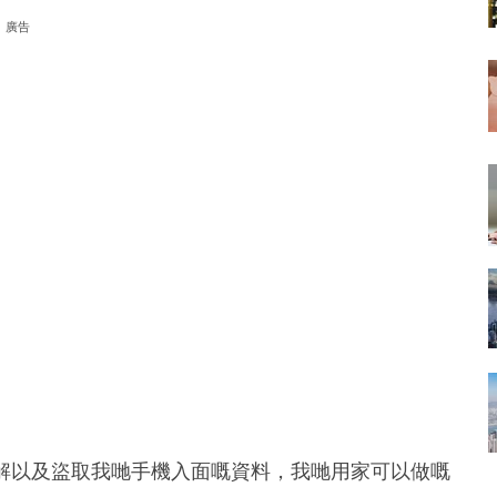
廣告
鬆破解以及盜取我哋手機入面嘅資料，我哋用家可以做嘅