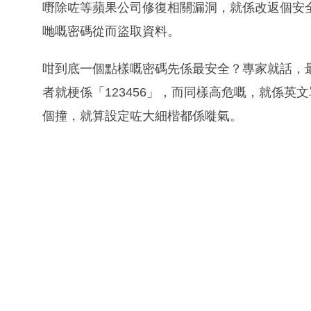
嘢除咗等蘋果公司修復相關漏洞，就係改返個安
哋嘅密碼從而盜取資料。
咁到底一個點樣嘅密碼先係最安全？專家就話，
者就梗係「123456」，而同樣高危嘅，就係
個撞，就算設定咗大細楷都係嘥氣。