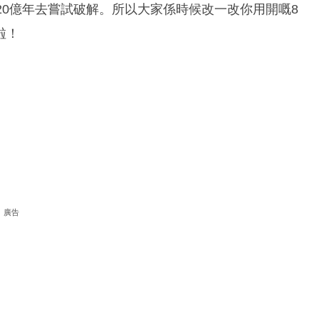
20億年去嘗試破解。所以大家係時候改一改你用開嘅8
啦！
廣告