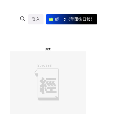
登入
經一 x《華爾街日報》
廣告