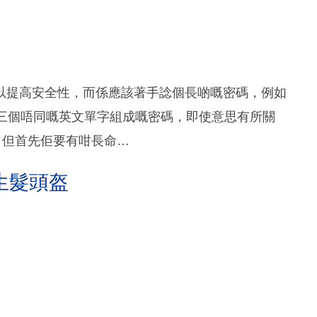
以提高安全性，而係應該著手諗個長啲嘅密碼，例如
由三個唔同嘅英文單字組成嘅密碼，即使意思有所關
，但首先佢要有咁長命…
生髮頭盔