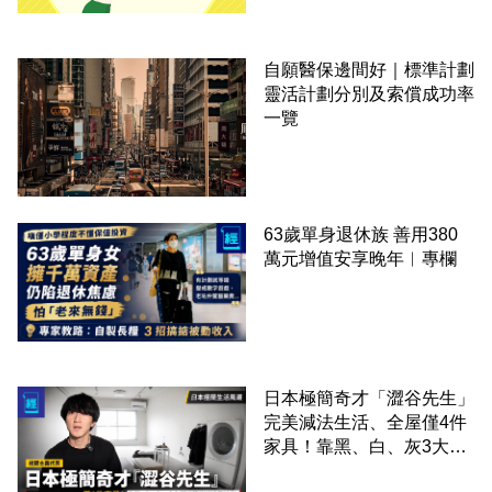
自願醫保邊間好｜標準計劃
靈活計劃分別及索償成功率
一覽
63歲單身退休族 善用380
萬元增值安享晚年︳專欄
日本極簡奇才「澀谷先生」
完美減法生活、全屋僅4件
家具！靠黑、白、灰3大色
調逆襲精緻消費時代