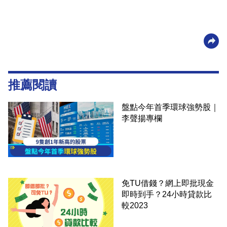
推薦閱讀
盤點今年首季環球強勢股｜
李聲揚專欄
免TU借錢？網上即批現金
即時到手？24小時貸款比
較2023