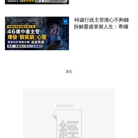
46歲行政主管擔心不夠錢
拆解憂慮掌握人生︳專欄
廣告