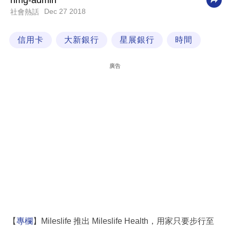
nmg-admin
Dec 27 2018
社會熱話
科
技
信用卡
大新銀行
星展銀行
時間
職
場
廣告
生
活
時
事
專
欄
訂
閱
專
【
專欄
】Mileslife 推出 Mileslife Health，用家只要步行至
區