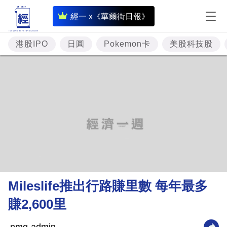
即
經一 x《華爾街日報》
時
財
港股IPO
日圓
Pokemon卡
美股科技股
經
專
題
投
資
樓
市
理
Mileslife推出行路賺里數 每年最多
財
賺2,600里
商
業