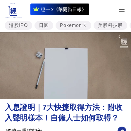
即
經一 x《華爾街日報》
時
財
港股IPO
日圓
Pokemon卡
美股科技股
經
專
題
投
資
樓
市
理
入息證明｜7大快捷取得方法：附收
財
入聲明樣本！自僱人士如何取得？
商
業