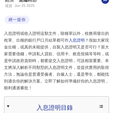
經濟一週編輯部
Jun 25 2025
借貸
科
技
經一提你
職
場
入息證明或收入證明這類文件，除糧單以外，稅務局發出的
生
稅單、出糧的銀行戶口月結單都可作
入息證明
？假如大家現
活
金出糧，或真的未能提供，自製入息證明又是否可行？當大
家需要借錢，申請私人貸款、信用卡、敘造按揭等等時，或
時
是申請政府資助時，都要提交入息證明，可說相當重要。本
事
文將深入解析不同類型的入息證明文件，並提供實用的取得
專
方法，無論你是普通受僱者、自僱人士，還是學生，都能找
欄
到適合你的解決方案。立即了解如何準備好你的入息證明，
順利通過審批！
訂
閱
專
入息證明目錄
區