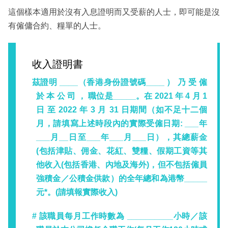
這個樣本適用於沒有入息證明而又受薪的人士，即可能是沒
有僱傭合約、糧單的人士。
收入證明書
茲證明 ____（香港身份證號碼____ ） 乃 受 僱
於 本 公 司 ， 職位是_____。在 2021 年 4 月 1
日 至 2022 年 3 月 31 日期間（如不足十二個
月，請填寫上述時段內的實際受僱日期: ___年
___月__日至___年___月___日），其總薪金
(包括津貼、佣金、花紅、雙糧、假期工資等其
他收入(包括香港、內地及海外)，但不包括僱員
強積金／公積金供款）的全年總和為港幣_____
元*。(請填報實際收入)
# 該職員每月工作時數為 __________小時／該