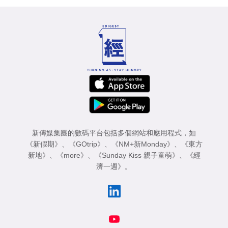
新傳媒集團的數碼平台包括多個網站和應用程式，如
《新假期》
、
《GOtrip》
、
《NM+新Monday》
、
《東方
新地》
、
《more》
、
《Sunday Kiss 親子童萌》
、
《經
濟一週》
。