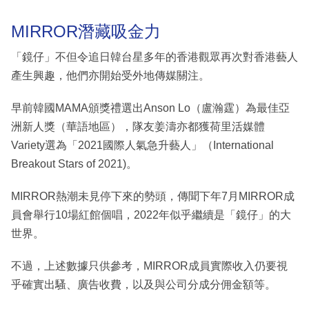
MIRROR潛藏吸金力
「鏡仔」不但令追日韓台星多年的香港觀眾再次對香港藝人
產生興趣，他們亦開始受外地傳媒關注。
早前韓國MAMA頒獎禮選出Anson Lo（盧瀚霆）為最佳亞
洲新人獎（華語地區），隊友姜濤亦都獲荷里活媒體
Variety選為「2021國際人氣急升藝人」（International
Breakout Stars of 2021)。
MIRROR熱潮未見停下來的勢頭，傳聞下年7月MIRROR成
員會舉行10場紅館個唱，2022年似乎繼續是「鏡仔」的大
世界。
不過，上述數據只供參考，MIRROR成員實際收入仍要視
乎確實出騷、廣告收費，以及與公司分成分佣金額等。