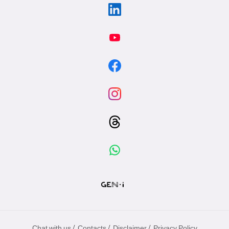
/
/
/
Chat with us
Contacts
Disclaimer
Privacy Policy