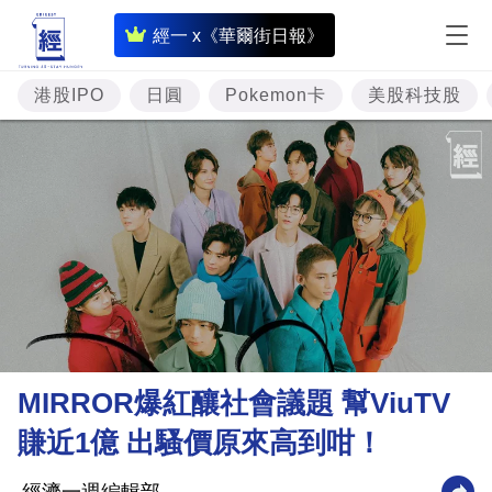
即
經一 x《華爾街日報》
時
財
港股IPO
日圓
Pokemon卡
美股科技股
經
專
題
投
資
樓
市
理
MIRROR爆紅釀社會議題 幫ViuTV
財
賺近1億 出騷價原來高到咁！
商
業