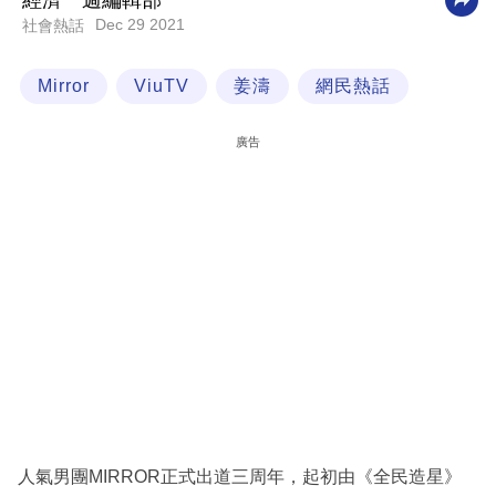
經濟一週編輯部
Dec 29 2021
社會熱話
科
技
Mirror
ViuTV
姜濤
網民熱話
職
場
廣告
生
活
時
事
專
欄
訂
閱
專
人氣男團MIRROR正式出道三周年，起初由《全民造星》
區