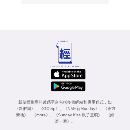
新傳媒集團的數碼平台包括多個網站和應用程式，如
《新假期》
、
《GOtrip》
、
《NM+新Monday》
、
《東方
新地》
、
《more》
、
《Sunday Kiss 親子童萌》
、
《經
濟一週》
。