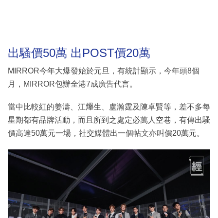
出騷價50萬 出POST價20萬
MIRROR今年大爆發始於元旦，有統計顯示，今年頭8個
月，MIRROR包辦全港7成廣告代言。
當中比較紅的姜濤、江𤒹生、盧瀚霆及陳卓賢等，差不多每
星期都有品牌活動，而且所到之處定必萬人空巷，有傳出騷
價高達50萬元一場，社交媒體出一個帖文亦叫價20萬元。