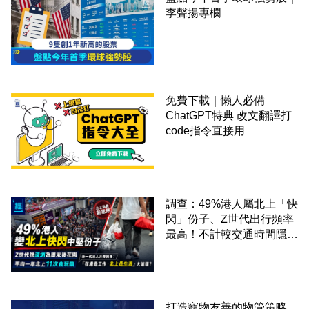
李聲揚專欄
免費下載｜懶人必備
ChatGPT特典 改文翻譯打
code指令直接用
調查：49%港人屬北上「快
閃」份子、Z世代出行頻率
最高！不計較交通時間隱形
成本 跨境擁抱大灣區生活
圈
打造寵物友善的物管策略