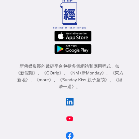
新傳媒集團的數碼平台包括多個網站和應用程式，如
《新假期》
、
《GOtrip》
、
《NM+新Monday》
、
《東方
新地》
、
《more》
、
《Sunday Kiss 親子童萌》
、
《經
濟一週》
。