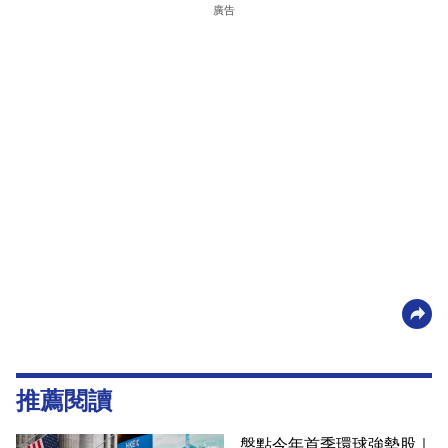
廣告
推薦閱讀
盤點今年首季環球強勢股｜