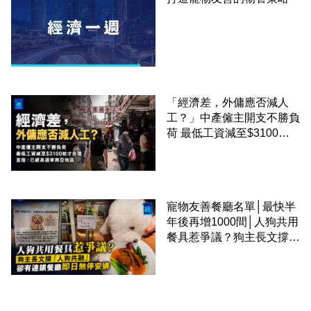
「經濟差，外傭應否減人
工？」中產僱主開支不勝負
荷 最低工資減至$3100蚊
才合理：已經高過東南亞地
區
寵物友善餐廳名單│最快半
年後再增1000間│人狗共用
餐具惹爭議？狗主長文撐
「人狗共融」 卻有連鎖餐
廳即日煞停安排