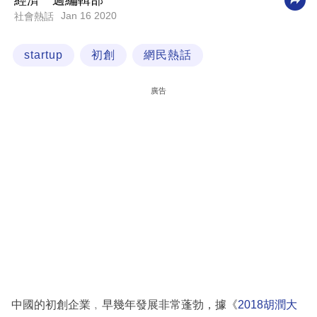
經濟一週編輯部
Jan 16 2020
社會熱話
科
技
startup
初創
網民熱話
職
場
廣告
生
活
時
事
專
欄
訂
閱
專
中國的初創企業﹐早幾年發展非常蓬勃，據《
2018胡潤大
區