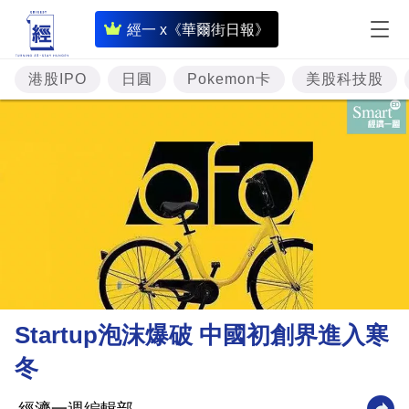
即
經一 x《華爾街日報》
時
財
港股IPO
日圓
Pokemon卡
美股科技股
經
專
題
投
資
樓
市
理
Startup泡沫爆破 中國初創界進入寒
財
冬
商
業