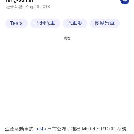
nmg-admin
Aug 26 2016
社會熱話
科
技
Tesla
吉利汽車
汽車股
長城汽車
職
場
廣告
生
活
時
事
專
欄
訂
閱
專
生產電動車的
Tesla
日前公布，推出 Model S P100D 型號
區