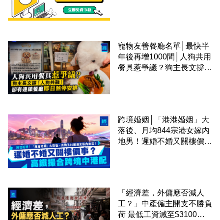
寵物友善餐廳名單│最快半
年後再增1000間│人狗共用
餐具惹爭議？狗主長文撐
「人狗共融」 卻有連鎖餐
廳即日煞停安排
跨境婚姻│「港港婚姻」大
落後、月均844宗港女嫁內
地男！遲婚不婚又關樓價
事？高鐵撮合跨境中港配
「經濟差，外傭應否減人
工？」中產僱主開支不勝負
荷 最低工資減至$3100蚊