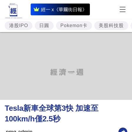
即
經一 x《華爾街日報》
時
財
港股IPO
日圓
Pokemon卡
美股科技股
經
專
題
投
資
樓
市
理
Tesla新車全球第3快 加速至
財
100km/h僅2.5秒
商
業