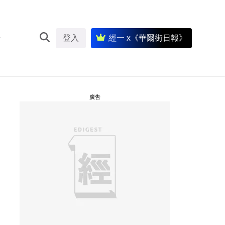
登入
經一 x《華爾街日報》
廣告