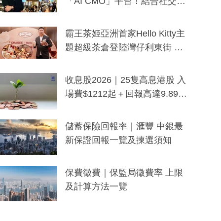
「AI CMO」平台！結合社交聆
聽與廣東話大模型 助中小企數
分鐘生成「貼地」宣傳短片
霸王茶姬亞洲首家Hello Kitty主
題超級茶倉登陸灣仔利東街 推
出首創「伯爵紅茶色」Hello Kitt
y及香港限定特調系列
收息股2026｜25隻高息港股 入
場費$1212起＋回報高達9.89
厘！持續更新
儲蓄保險回報率｜滙豐 中銀最
新保證回報一覽及揀選須知
保費徵費｜保監局徵費率 上限
及計算方法一覽