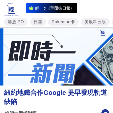
即
經一 x《華爾街日報》
時
財
港股IPO
日圓
Pokemon卡
美股科技股
經
專
題
投
資
樓
市
理
紐約地鐵合作Google 提早發現軌道
財
缺陷
商
業