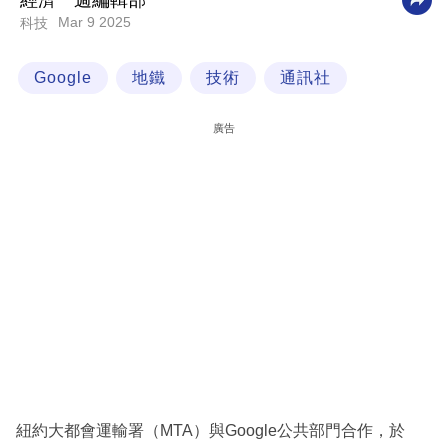
經濟一週編輯部
Mar 9 2025
科技
科
技
Google
地鐵
技術
通訊社
職
場
廣告
生
活
時
事
專
欄
訂
閱
專
紐約大都會運輸署（MTA）與Google公共部門合作，於
區