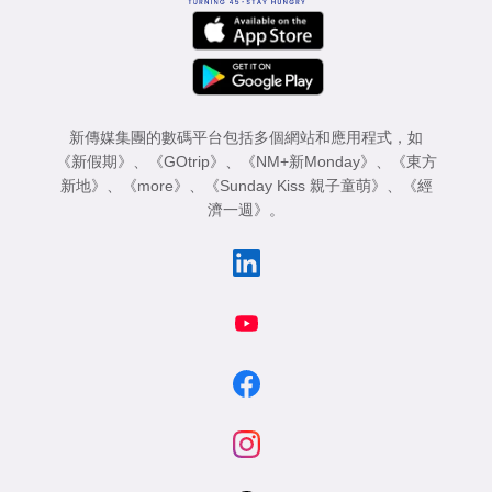
新傳媒集團的數碼平台包括多個網站和應用程式，如
《新假期》
、
《GOtrip》
、
《NM+新Monday》
、
《東方
新地》
、
《more》
、
《Sunday Kiss 親子童萌》
、
《經
濟一週》
。