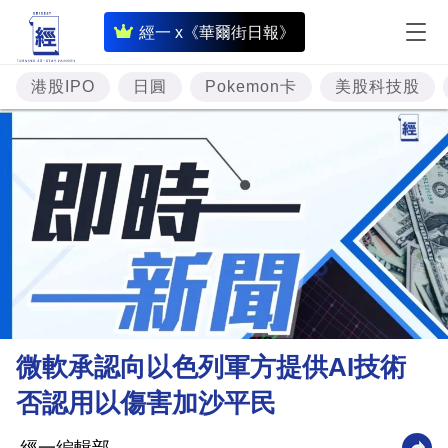
即
經一 x《華爾街日報》
時
財
港股IPO
日圓
Pokemon卡
美股科技股
經
專
題
投
資
樓
市
理
微軟承認向以色列軍方提供AI技術
財
否認用以傷害加沙平民
商
業