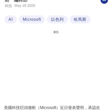
經一編輯部
May 18 2025
科技
科
技
AI
Microsoft
以色列
哈馬斯
職
場
廣告
生
活
時
事
專
欄
訂
閱
專
美國科技巨頭微軟（Microsoft）近日發表聲明，承認在
區