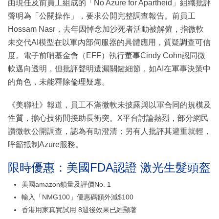
由現任及前員工組成的「No Azure for Apartheid」組織批評
聲明為「公關操作」，要求公開完整調查報告。前員工
Hossam Nasr，去年因悼念加沙死者活動被解僱，指微軟
未交代AI模型在以軍內部伺服器的具體應用，質疑調查可信
度。電子前哨基金會（EFF）執行董事Cindy Cohn認同微
軟邁向透明，但批評聲明遺漏關鍵細節，如AI在軍事決策中
的角色，未能釋除倫理疑慮。
《美聯社》報道，員工不滿微軟未披露與以軍合同的規模及
性質，擔心技術間接助長衝突。X平台討論熱烈，部分網民
讚微軟公開調查，認為有助澄清；另有人批評其避重就輕，
呼籲抵制Azure服務。
限時優惠：美國FDA認證 激光生髮頭盔
美國amazon鎖量及評價No. 1
輸入「NMG100」優惠碼額外減$100
香港用家真實試用 8週後效果已經顯著