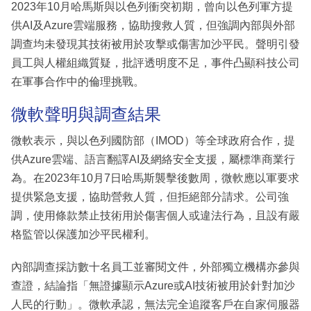
2023年10月哈馬斯與以色列衝突初期，曾向以色列軍方提
供AI及Azure雲端服務，協助搜救人質，但強調內部與外部
調查均未發現其技術被用於攻擊或傷害加沙平民。聲明引發
員工與人權組織質疑，批評透明度不足，事件凸顯科技公司
在軍事合作中的倫理挑戰。
微軟聲明與調查結果
微軟表示，與以色列國防部（IMOD）等全球政府合作，提
供Azure雲端、語言翻譯AI及網絡安全支援，屬標準商業行
為。在2023年10月7日哈馬斯襲擊後數周，微軟應以軍要求
提供緊急支援，協助營救人質，但拒絕部分請求。公司強
調，使用條款禁止技術用於傷害個人或違法行為，且設有嚴
格監管以保護加沙平民權利。
內部調查採訪數十名員工並審閱文件，外部獨立機構亦參與
查證，結論指「無證據顯示Azure或AI技術被用於針對加沙
人民的行動」。微軟承認，無法完全追蹤客戶在自家伺服器