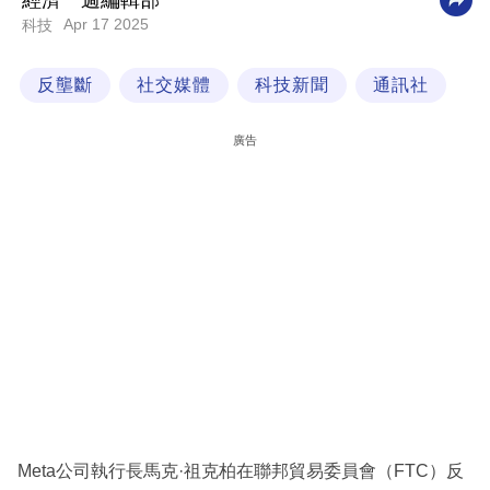
經濟一週編輯部
Apr 17 2025
科技
科
技
反壟斷
社交媒體
科技新聞
通訊社
職
場
廣告
生
活
時
事
專
欄
訂
閱
專
Meta公司執行長馬克·祖克柏在聯邦貿易委員會（FTC）反
區