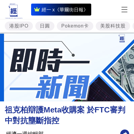
即
經一 x《華爾街日報》
時
財
港股IPO
日圓
Pokemon卡
美股科技股
經
專
題
投
資
樓
市
理
祖克柏辯護Meta收購案 於FTC審判
財
中對抗壟斷指控
商
業