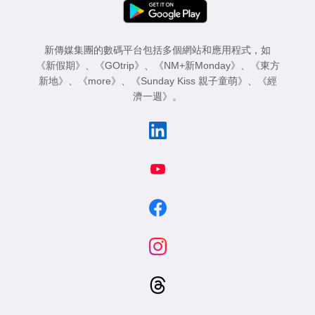
新傳媒集團的數碼平台包括多個網站和應用程式，如
《新假期》
、
《GOtrip》
、
《NM+新Monday》
、
《東方
新地》
、
《more》
、
《Sunday Kiss 親子童萌》
、
《經
濟一週》
。