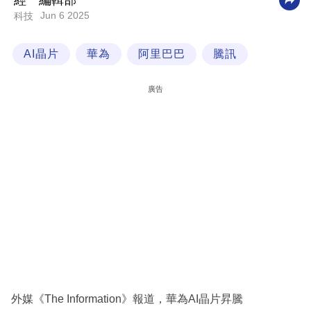
經一編輯部
Jun 6 2025
科技
科
技
AI晶片
華為
阿里巴巴
騰訊
職
場
廣告
生
活
時
事
專
欄
訂
閱
專
外媒《The Information》報道，華為AI晶片昇騰
區