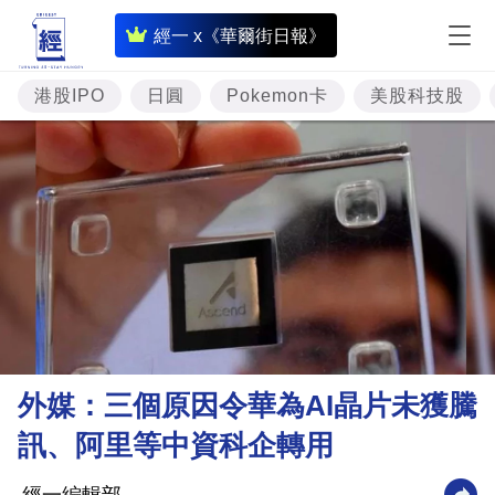
即
經一 x《華爾街日報》
時
財
港股IPO
日圓
Pokemon卡
美股科技股
經
專
題
投
資
樓
市
理
外媒：三個原因令華為AI晶片未獲騰
財
訊、阿里等中資科企轉用
商
業