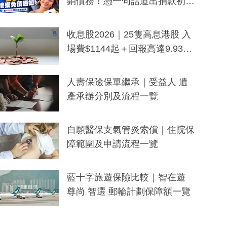
銷債務！憑一句話道出捐款初
衷：加州26萬人接獲免債通知、
一度被誤當詐騙手段
收息股2026｜25隻高息港股 入
場費$1144起＋回報高達9.93
厘！持續更新
人壽保險保單繼承｜受益人 遺
產承辦分別及流程一覽
自願醫保支氣管炎索償｜住院保
障範圍及申請流程一覽
藍十字旅遊保險比較｜智在遊
尊尚 智選 郵輪計劃保障額一覽