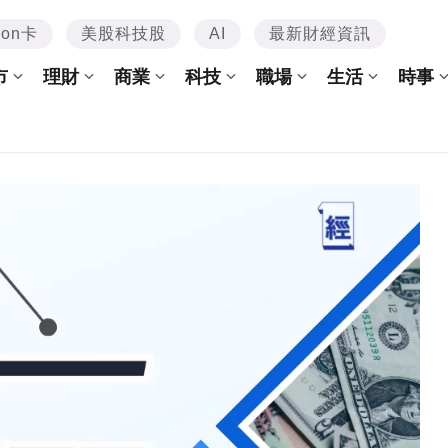
mon卡
美股科技股
AI
最新財經資訊
市
理財
商業
科技
職場
生活
時事