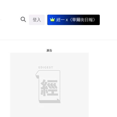
登入
經一 x《華爾街日報》
廣告