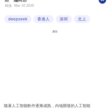
經一編輯部
Mar 10 2025
科技
科
技
deepseek
香港人
深圳
北上
職
場
廣告
生
活
時
事
專
欄
訂
閱
專
隨著人工智能軟件逐漸成熟，內地開發的人工智能
區