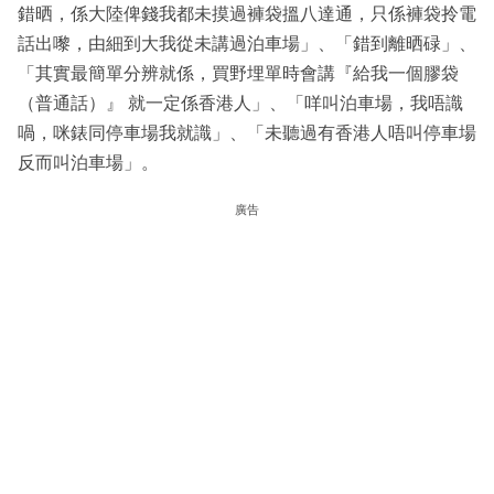
錯晒，係大陸俾錢我都未摸過褲袋搵八達通，只係褲袋拎電
話出嚟，由細到大我從未講過泊車場」、「錯到離晒碌」、
「其實最簡單分辨就係，買野埋單時會講『給我一個膠袋
（普通話）』 就一定係香港人」、「咩叫泊車場，我唔識
喎，咪錶同停車場我就識」、「未聽過有香港人唔叫停車場
反而叫泊車場」。
廣告