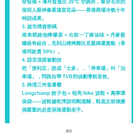
穿短袖 + 薄外套進出 26°C 空調房，看穿毛衣的
深圳人眼神像看溫室花朵——香港商場冷氣十年
特訓成果。
3. 超市掃貨密碼
推車裡維他檸檬茶 + 出前一丁麻油味 + 丹麥藍
罐曲奇組合，見到山姆烤雞比見親媽還激動（香
港同款貴 50%）。
4. 語言混搭被動技
把「便利店」說成「士多」，「停車場」叫「泊
車場」，問路自帶 TVB刑偵劇導航音效。
5. 跨境三件套暴擊
Longchamp 餃子包 + 锃亮 Nike 波鞋 + 萬寧環
保袋——波鞋越乾淨說明剛過關，鞋底左前側磨
損嚴重的必是深港通勤老手。
廣告