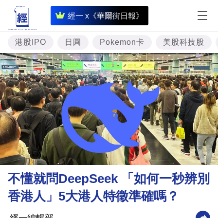
即
經一 x《華爾街日報》
時
財
港股IPO
日圓
Pokemon卡
美股科技股
經
專
題
投
資
樓
市
理
不懂就問DeepSeek 「如何一秒辨別
財
香港人」5大港人特徵準確嗎？
商
業