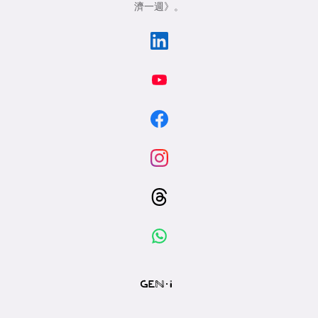
濟一週》
。