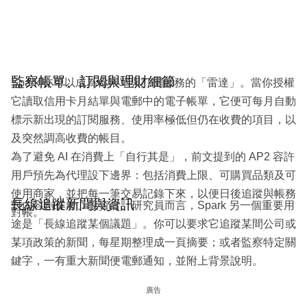
監察帳單、訂閱與理財細節
Spark 亦可以成為你帳單與訂閱服務的「雷達」。當你授權
它讀取信用卡月結單與電郵中的電子帳單，它便可每月自動
標示新出現的訂閱服務、使用率極低但仍在收費的項目，以
及突然調高收費的帳目。
為了避免 AI 在消費上「自行其是」，前文提到的 AP2 容許
用戶預先為代理設下邊界：包括消費上限、可購買品類及可
使用商家，並把每一筆交易記錄下來，以便日後追蹤與帳務
長線追蹤新聞與資訊
對內容創作者、投資者、研究員而言，Spark 另一個重要用
對帳。
途是「長線追蹤某個議題」。你可以要求它追蹤某間公司或
某項政策的新聞，每星期整理成一頁摘要；或者監察特定關
鍵字，一有重大新聞便電郵通知，並附上背景說明。
廣告