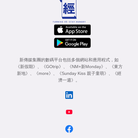
新傳媒集團的數碼平台包括多個網站和應用程式，如
《新假期》
、
《GOtrip》
、
《NM+新Monday》
、
《東方
新地》
、
《more》
、
《Sunday Kiss 親子童萌》
、
《經
濟一週》
。