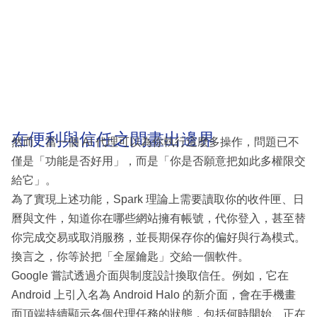
在便利與信任之間畫出邊界
然而，當一個 AI 代理可以為你執行這麼多操作，問題已不
僅是「功能是否好用」，而是「你是否願意把如此多權限交
給它」。
為了實現上述功能，Spark 理論上需要讀取你的收件匣、日
曆與文件，知道你在哪些網站擁有帳號，代你登入，甚至替
你完成交易或取消服務，並長期保存你的偏好與行為模式。
換言之，你等於把「全屋鑰匙」交給一個軟件。
Google 嘗試透過介面與制度設計換取信任。例如，它在
Android 上引入名為 Android Halo 的新介面，會在手機畫
面頂端持續顯示各個代理任務的狀態，包括何時開始、正在