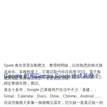
Spark 會在背景自動爬文、整理時間線，以你熟悉的格式推
送給你。某種程度上，它嘗試取代你目前用 RSS、電子報
Google 想用Gemini Spark 達成甚麼？
從產品角度看，Spark 是 Google 一次典型的「由底層往上
或其他工具拼湊出來的一整套資訊系統。
綁定整個生態」嘗試。
過去十多年，Google 已掌握用戶生活中不少「基建」：
Gmail、Calendar、Docs、Drive、Chrome、Android……
但這些服務大多像一個個獨立器官，仍欠缺一套真正統一的