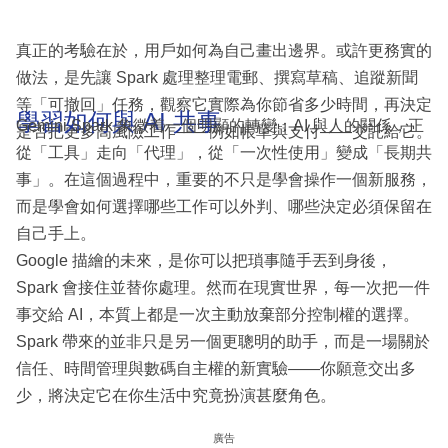
真正的考驗在於，用戶如何為自己畫出邊界。或許更務實的
做法，是先讓 Spark 處理整理電郵、撰寫草稿、追蹤新聞
等「可撤回」任務，觀察它實際為你節省多少時間，再決定
學習如何與 AI 共事
Gemini Spark 象徵着一個明顯的轉變：AI 與人的關係，正
是否把更多高風險工作——例如帳單與支付——交託給它。
從「工具」走向「代理」，從「一次性使用」變成「長期共
事」。在這個過程中，重要的不只是學會操作一個新服務，
而是學會如何選擇哪些工作可以外判、哪些決定必須保留在
自己手上。
Google 描繪的未來，是你可以把瑣事隨手丟到身後，
Spark 會接住並替你處理。然而在現實世界，每一次把一件
事交給 AI，本質上都是一次主動放棄部分控制權的選擇。
Spark 帶來的並非只是另一個更聰明的助手，而是一場關於
信任、時間管理與數碼自主權的新實驗——你願意交出多
少，將決定它在你生活中究竟扮演甚麼角色。
廣告