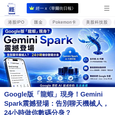
即
經一 x《華爾街日報》
時
財
港股IPO
匯金
Pokemon卡
美股科技股
經
專
題
投
資
樓
市
理
Google版「龍蝦」現身！Gemini
財
Spark震撼登場：告別聊天機械人，
商
24小時做你數碼分身？
業