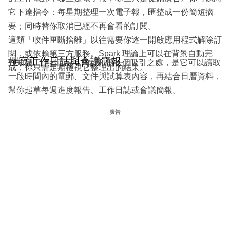
它下達指令：每星期整理一次電子報，匯整成一份簡短摘
要；同時替你取消已經不再會看的訂閱。
這類「收件匣斷捨離」以往需要你逐一開啟應用程式解除訂
閱，或依賴第三方服務。Spark 理論上可以在背景自動完
撰寫工作日誌與會議簡報
對知識工作者而言，Spark 另一個吸引之處，是它可以讀取
成，你只需定期檢視它整理出的結果。
一段時間內的電郵、文件與試算表內容，再結合日曆資料，
幫你起草每週進度報告、工作日誌或會議簡報。
廣告