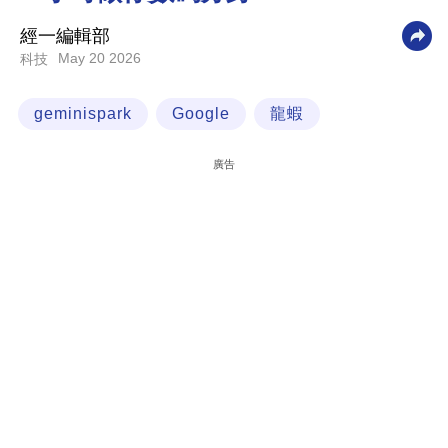
科
經一編輯部
技
May 20 2026
科技
職
geminispark
Google
龍蝦
場
生
廣告
活
時
事
專
欄
訂
閱
專
區