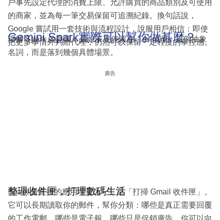
戶事先設定代理的消費上限、允許購買的商品類別及可使用
的商家，並為每一筆交易保留可追溯紀錄。換句話說，
Google 嘗試用一套技術與流程設計，說服用戶相信：即使
Gemini Spark實際可以幫你做甚麼？
理解 Spark 的意義，最好不要停留在「AI 代理」這個抽象
把更多事情外判給代理，仍然可以保留一定程度的掌控感。
名詞，而是落到幾個具體場景。
廣告
整理收件匣，打理數碼生活
Spark 最直接的應用場景之一，是「打掃 Gmail 收件匣」。
它可以長期讀取你的郵件，幫你分類：哪些是真正需要回覆
的工作電郵，哪些是電子報，哪些只是促銷廣告。你可以向