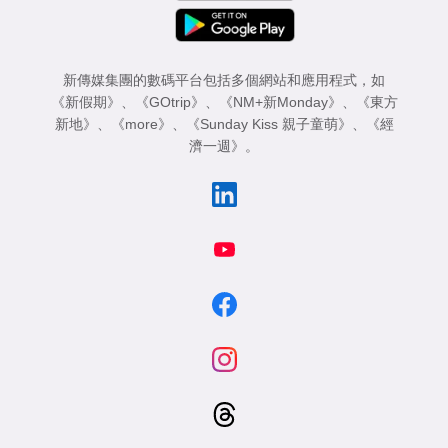
新傳媒集團的數碼平台包括多個網站和應用程式，如
《新假期》
、
《GOtrip》
、
《NM+新Monday》
、
《東方
新地》
、
《more》
、
《Sunday Kiss 親子童萌》
、
《經
濟一週》
。