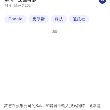
經濟一週編輯部
May 3 2024
科技
科
技
Google
反壟斷
科技
通訊社
職
場
廣告
生
活
時
事
專
欄
訂
閱
專
當您在蘋果公司的Safari瀏覽器中輸入搜索詞時，通常是
區