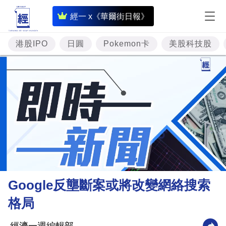
即
經一 x《華爾街日報》
時
財
港股IPO
日圓
Pokemon卡
美股科技股
經
專
題
投
資
樓
市
理
Google反壟斷案或將改變網絡搜索
財
格局
商
業