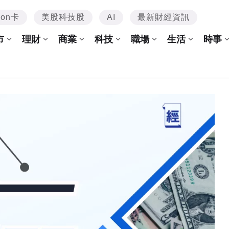
mon卡
美股科技股
AI
最新財經資訊
市
理財
商業
科技
職場
生活
時事