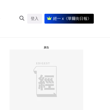
登入
經一 x《華爾街日報》
廣告