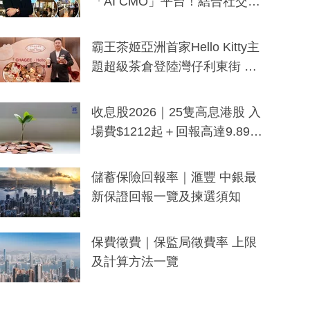
「AI CMO」平台！結合社交聆
聽與廣東話大模型 助中小企數
分鐘生成「貼地」宣傳短片
霸王茶姬亞洲首家Hello Kitty主
題超級茶倉登陸灣仔利東街 推
出首創「伯爵紅茶色」Hello Kitt
y及香港限定特調系列
收息股2026｜25隻高息港股 入
場費$1212起＋回報高達9.89
厘！持續更新
儲蓄保險回報率｜滙豐 中銀最
新保證回報一覽及揀選須知
保費徵費｜保監局徵費率 上限
及計算方法一覽