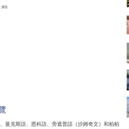
廣告
覽
爾語、曼克斯語、恩科語、旁遮普語（沙姆奇文）和柏柏