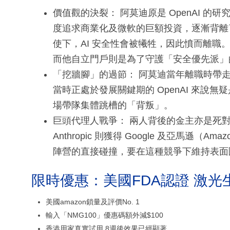
價值觀的決裂： 阿莫迪原是 OpenAI 的研究
度追求商業化及微軟的巨額投資，逐漸背離
使下，AI 安全性會被犧牲，因此憤而離
而他自立門戶則是為了守護「安全優先派」
「挖牆腳」的過節： 阿莫迪當年離職時帶走了
當時正處於發展關鍵期的 OpenAI 來說
場帶隊集體跳槽的「背叛」。
巨頭代理人戰爭： 兩人背後的金主亦是死對頭。O
Anthropic 則獲得 Google 及亞馬
陣營的直接碰撞，要在這種競爭下維持表面團
限時優惠：美國FDA認證 激光
美國amazon鎖量及評價No. 1
輸入「NMG100」優惠碼額外減$100
香港用家真實試用 8週後效果已經顯著