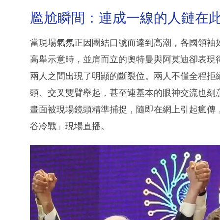
尷尬瞬間：連成一線的人鏈在
當現場氣氛正因團結口號而達到高潮，各國領袖如 
高舉示意時，並肩而立的奧特曼與阿莫迪卻表現
兩人之間出現了明顯的斷裂位。兩人不僅全程拒
頭、交叉雙臂舉起，甚至連基本的眼神交流也刻
畫面被現場鏡頭精準捕捉，隨即在網上引起瘋傳
谷冷戰」現場直播。