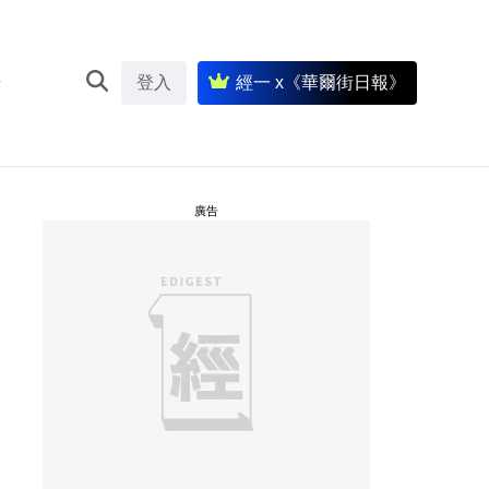
登入
經一 x《華爾街日報》
廣告