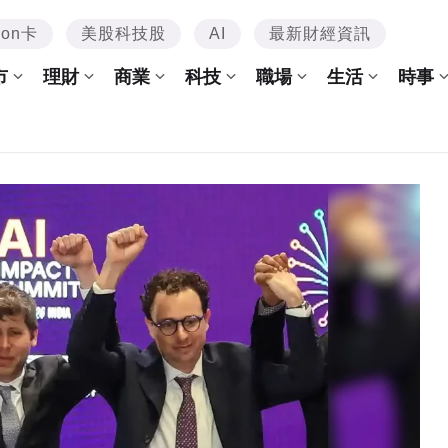
mon卡
美股科技股
AI
最新財經資訊
市
理財
商業
科技
職場
生活
時事