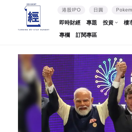
港股IPO
日圓
Poke
即時財經
專題
投資
樓
專欄
訂閱專區