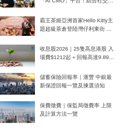
「AI CMO」平台！結合社交聆
聽與廣東話大模型 助中小企數
分鐘生成「貼地」宣傳短片
霸王茶姬亞洲首家Hello Kitty主
題超級茶倉登陸灣仔利東街 推
出首創「伯爵紅茶色」Hello Kitt
y及香港限定特調系列
收息股2026｜25隻高息港股 入
場費$1212起＋回報高達9.89
厘！持續更新
儲蓄保險回報率｜滙豐 中銀最
新保證回報一覽及揀選須知
保費徵費｜保監局徵費率 上限
及計算方法一覽