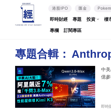
港股IPO
匯金
Poke
即時財經
專題
投資
樓
專欄
訂閱專區
專題合輯：
Anthro
中美
億參數
即時