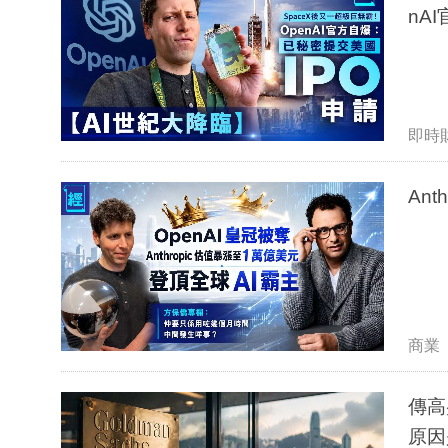
nA
即時
An
商業
傳高
原因