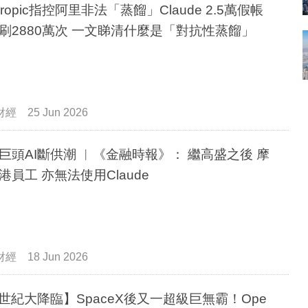
hropic指控阿里非法「蒸餾」Claude 2.5萬假帳
刷2880萬次 一文睇清什麼是「對抗性蒸餾」
財經
25 Jun 2026
巨頭AI斷供潮 ︳《金融時報》： 繼高盛之後 摩
港員工 亦無法使用Claude
財經
18 Jun 2026
I世紀大降臨】SpaceX後又一超級巨無霸！Ope