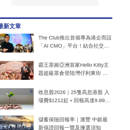
最新文章
The Club推出首個專為港企而設
「AI CMO」平台！結合社交聆
聽與廣東話大模型 助中小企數
分鐘生成「貼地」宣傳短片
霸王茶姬亞洲首家Hello Kitty主
題超級茶倉登陸灣仔利東街 推
出首創「伯爵紅茶色」Hello Kitt
y及香港限定特調系列
收息股2026｜25隻高息港股 入
場費$1212起＋回報高達9.89
厘！持續更新
儲蓄保險回報率｜滙豐 中銀最
新保證回報一覽及揀選須知