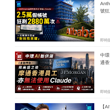
Ant
號狂
即時
中環
通香
即時
【A