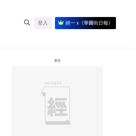
登入
經一 x《華爾街日報》
廣告