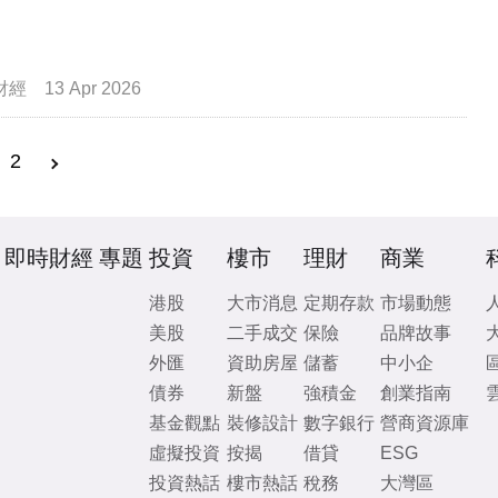
財經
13 Apr 2026
2
即時財經
專題
投資
樓市
理財
商業
港股
大市消息
定期存款
市場動態
美股
二手成交
保險
品牌故事
外匯
資助房屋
儲蓄
中小企
債券
新盤
強積金
創業指南
基金觀點
裝修設計
數字銀行
營商資源庫
虛擬投資
按揭
借貸
ESG
投資熱話
樓市熱話
稅務
大灣區