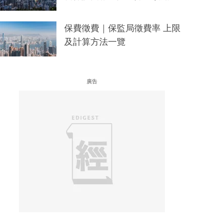
保費徵費｜保監局徵費率 上限
及計算方法一覽
廣告