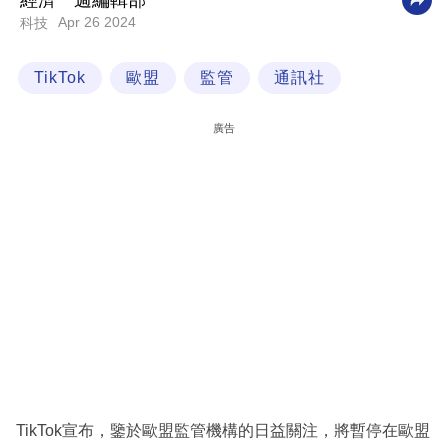
經濟一週編輯部
Apr 26 2024
科技
科
技
TikTok
歐盟
監管
通訊社
職
場
廣告
生
活
時
事
專
欄
訂
閱
專
TikTok宣布，鑒於歐盟監管機構的日益關注，將暫停在歐盟
區