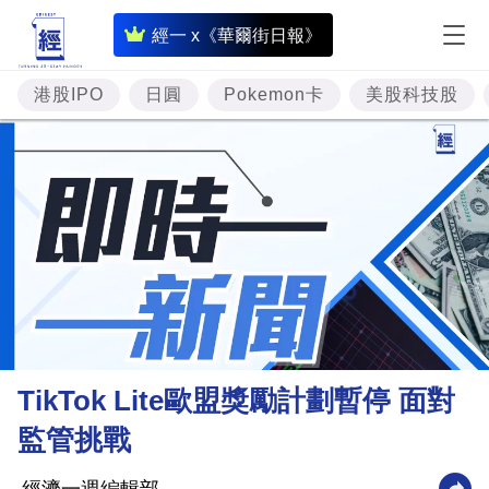
即
經一 x《華爾街日報》
時
財
港股IPO
日圓
Pokemon卡
美股科技股
經
專
題
投
資
樓
市
理
TikTok Lite歐盟獎勵計劃暫停 面對
財
監管挑戰
商
業